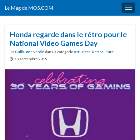
Le Mag de MO5.COM
Togg
navig
Honda regarde dans le rétro pour le
National Video Games Day
De
Guillaume Verdin
dans la catégorie
Actualités
,
Retroculture
18 septembre 2019