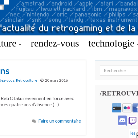
lture
rendez-vous
technologie
ans
Search for:
dez-vous
,
Retroculture
20 mars 2016
/RETROUV
e RetrOtaku reviennent en force avec
près quatre ans d’absence (…)
Faire un commentaire