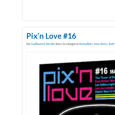
Pix’n Love #16
De
Guillaume Verdin
dans la catégorie
Actualités
,
Nos Amis
,
Retr