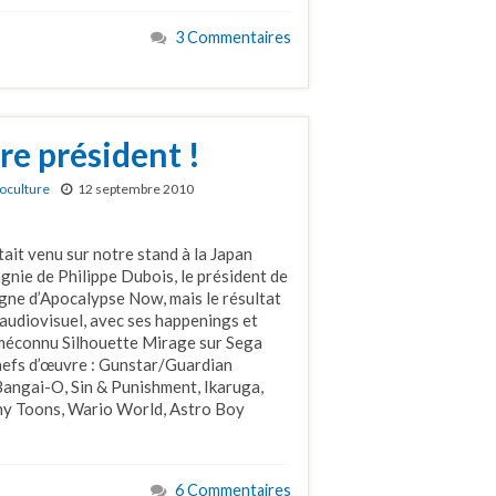
3 Commentaires
re président !
oculture
12 septembre 2010
it venu sur notre stand à la Japan
nie de Philippe Dubois, le président de
ne d’Apocalypse Now, mais le résultat
audiovisuel, avec ses happenings et
le méconnu Silhouette Mirage sur Sega
chefs d’œuvre : Gunstar/Guardian
 Bangai-O, Sin & Punishment, Ikaruga,
ny Toons, Wario World, Astro Boy
6 Commentaires