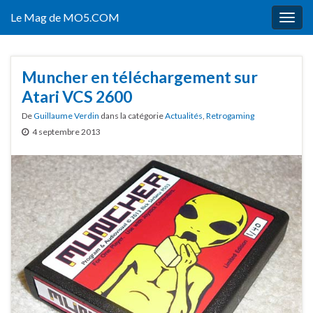
Le Mag de MO5.COM
Togg
navig
Muncher en téléchargement sur
Atari VCS 2600
De
Guillaume Verdin
dans la catégorie
Actualités
,
Retrogaming
4 septembre 2013