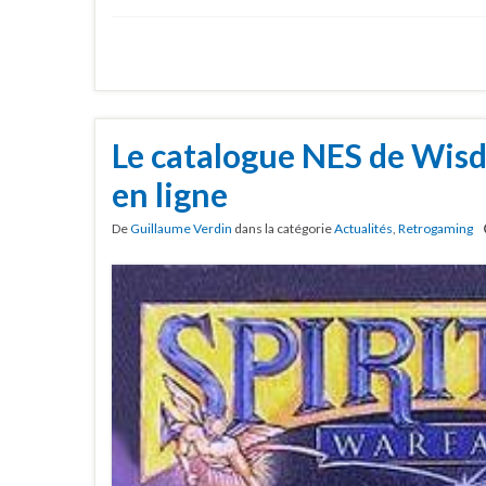
Le catalogue NES de Wisd
en ligne
De
Guillaume Verdin
dans la catégorie
Actualités
,
Retrogaming