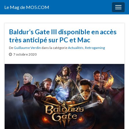
Le Mag de MO5.COM
Togg
navig
Baldur’s Gate III disponible en accès
très anticipé sur PC et Mac
De
Guillaume Verdin
dans la catégorie
Actualités
,
Retrogaming
7 octobre 2020