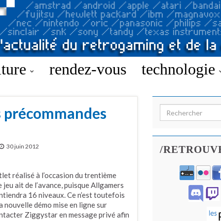
lture
rendez-vous
technologie
es précommandes
Search for:
30 juin 2012
/RETROUV
let réalisé à l’occasion du trentième
e jeu ait de l’avance, puisque Allgamers
ntiendra 16 niveaux. Ce n’est toutefois
la nouvelle démo mise en ligne sur
ontacter Ziggystar en message privé afin