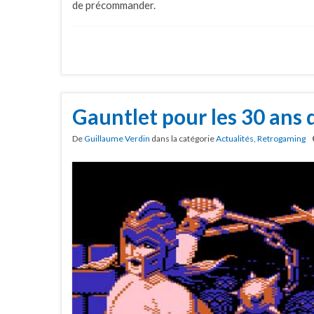
de précommander.
Gauntlet pour les 30 ans d
De
Guillaume Verdin
dans la catégorie
Actualités
,
Retrogaming