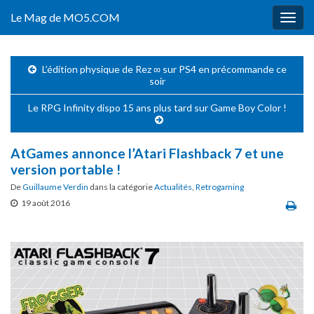
Le Mag de MO5.COM
Togg
navig
L’édition physique de Rez ∞ sur PS4 en précommande ce
soir
Le RPG Infinity dispo 15 ans plus tard sur Game Boy Color !
AtGames annonce l’Atari Flashback 7 et une
version portable !
De
Guillaume Verdin
dans la catégorie
Actualités
,
Retrogaming
19 août 2016