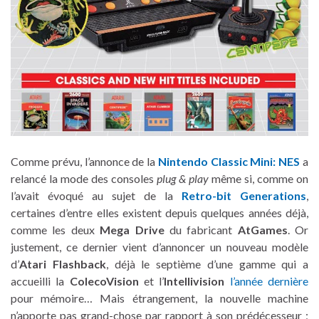
Comme prévu, l’annonce de la
Nintendo Classic Mini: NES
a
relancé la mode des consoles
plug & play
même si, comme on
l’avait évoqué au sujet de la
Retro-bit Generations
,
certaines d’entre elles existent depuis quelques années déjà,
comme les deux
Mega Drive
du fabricant
AtGames
. Or
justement, ce dernier vient d’annoncer un nouveau modèle
d’
Atari Flashback
, déjà le septième d’une gamme qui a
accueilli la
ColecoVision
et l’
Intellivision
l’année dernière
pour mémoire… Mais étrangement, la nouvelle machine
n’apporte pas grand-chose par rapport à son prédécesseur ;