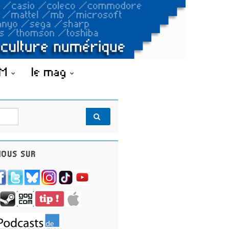
OM
le mag
OUS SUR