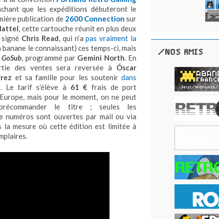
chant que les expéditions débuteront le
mière publication de
2600 Connection
sur
attel
, cette cartouche réunit en plus deux
al signé
Chris Read
, qui n’a
pas vraiment la
a banane le connaissant) ces temps-ci, mais
/NOS AMIS
o GoSub
, programmé par
Gemini North
. En
rtie des ventes sera reversée à
Óscar
rrez
et sa famille pour les soutenir
dans
s
. Le tarif s’élève à
61 €
frais de port
’Europe, mais pour le moment, on ne peut
précommander le titre ; seules les
e numéros sont ouvertes par mail ou via
s la mesure où cette édition est limitée à
mplaires.