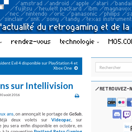
rendez-vous
technologie
MO5.C
ident Evil 4 disponible sur PlayStation 4 et
Search for:
Xbox One
s sur Intellivision
/RETROUVEZ-N
30 août 2016
deux ans
, on annonçait le portage de
GoSub
,
 déjà deux volets sur
Videopac
, sur
Le jeu sera enfin disponible en octobre, en
 à la convention
Portland Retro Gaming