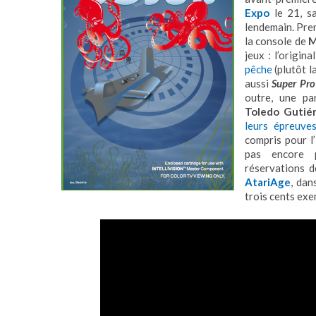
Expo
le 21, sa
lendemain. Pre
la console de
M
jeux : l’origin
pêche
(plutôt l
aussi
Super Pr
outre, une pa
Toledo Gutié
leurs épreuve
compris pour l
pas encore 
réservations d
AtariAge
, dan
trois cents exe