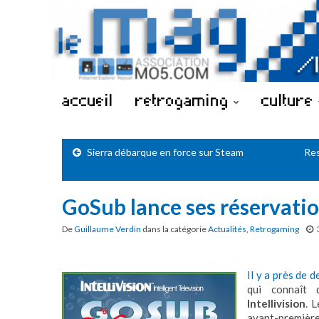
accueil
retrogaming
culture
Sierra débarque en force sur Steam
Res
GoSub lance ses réservation
De
Guillaume Verdin
dans la catégorie
Actualités
,
Retrogaming
Il y a près de 
qui connaît
Intellivision
. 
avant-première