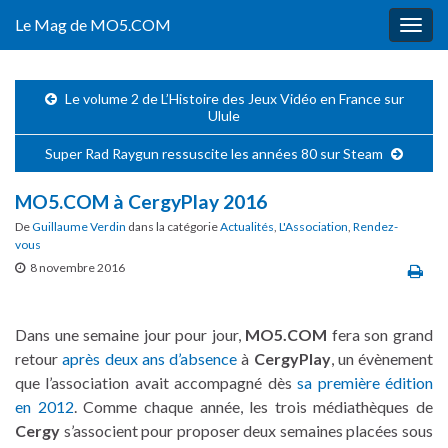
Le Mag de MO5.COM
Togg
navig
Le volume 2 de L’Histoire des Jeux Vidéo en France sur
Ulule
Super Rad Raygun ressuscite les années 80 sur Steam
MO5.COM à CergyPlay 2016
De
Guillaume Verdin
dans la catégorie
Actualités
,
L'Association
,
Rendez-
vous
8 novembre 2016
Dans une semaine jour pour jour,
MO5.COM
fera son grand
retour
après deux ans d’absence
à
CergyPlay
, un évènement
que l’association avait accompagné dès
sa première édition
en 2012
. Comme chaque année, les trois médiathèques de
Cergy
s’associent pour proposer deux semaines placées sous