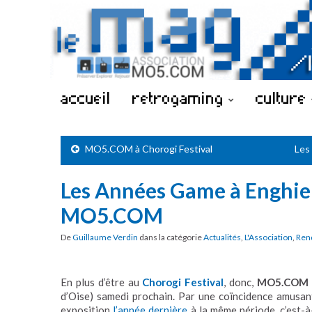
accueil
retrogaming
culture
MO5.COM à Chorogi Festival
Les
Les Années Game à Enghie
MO5.COM
De
Guillaume Verdin
dans la catégorie
Actualités
,
L'Association
,
Ren
En plus d’être au
Chorogi Festival
, donc,
MO5.COM
d’Oise) samedi prochain. Par une coïncidence amusant
exposition
l’année dernière
à la même période, c’est-à