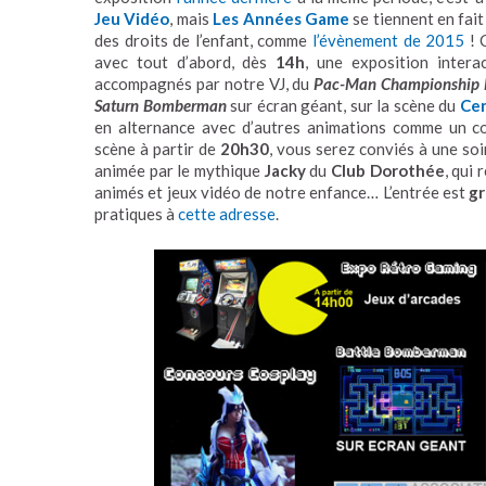
Jeu Vidéo
, mais
Les Années Game
se tiennent en fait
des droits de l’enfant, comme
l’évènement de 2015
! 
avec tout d’abord, dès
14h
, une exposition intera
accompagnés par notre VJ, du
Pac-Man Championship E
Saturn Bomberman
sur écran géant, sur la scène du
Cen
en alternance avec d’autres animations comme un co
scène à partir de
20h30
, vous serez conviés à une soi
animée par le mythique
Jacky
du
Club Dorothée
, qui 
animés et jeux vidéo de notre enfance… L’entrée est
gr
pratiques à
cette adresse
.