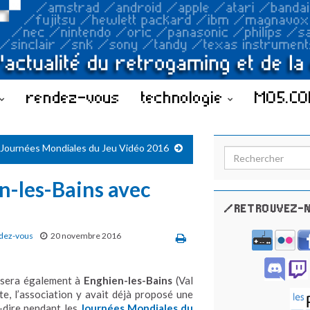
rendez-vous
technologie
MO5.C
 Journées Mondiales du Jeu Vidéo 2016
Search for:
n-les-Bains avec
/RETROUVEZ-N
dez-vous
20 novembre 2016
sera également à
Enghien-les-Bains
(Val
e, l’association y avait déjà proposé une
-dire pendant les
Journées Mondiales du