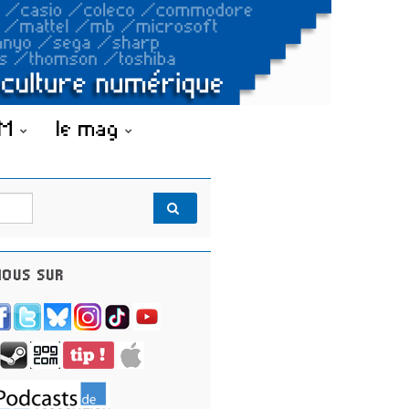
OM
le mag
OUS SUR