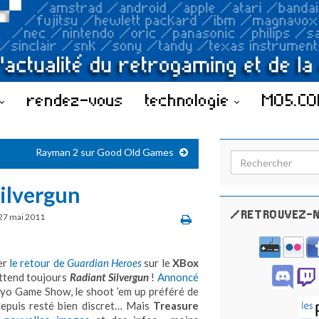
rendez-vous
technologie
MO5.C
Rayman 2 sur Good Old Games
Search for:
Silvergun
/RETROUVEZ-N
27 mai 2011
cer
le retour de
Guardian Heroes
sur le
XBox
attend toujours
Radiant Silvergun
!
Annoncé
yo Game Show, le shoot ’em up préféré de
depuis resté bien discret… Mais
Treasure