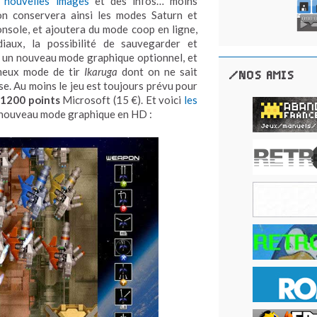
 nouvelles images
et des infos… moins
ion conservera ainsi les modes Saturn et
onsole, et ajoutera du mode coop en ligne,
iaux, la possibilité de sauvegarder et
, un nouveau mode graphique optionnel, et
ameux mode de tir
Ikaruga
dont on ne sait
/NOS AMIS
e. Au moins le jeu est toujours prévu pour
1200 points
Microsoft (15 €). Et voici
les
e nouveau mode graphique en HD :