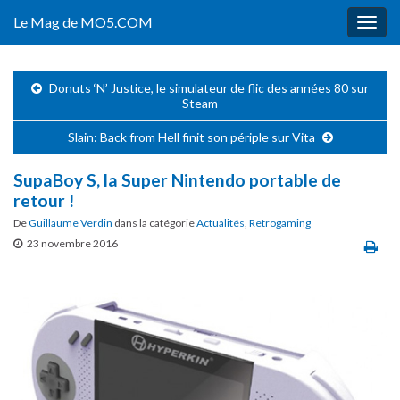
Le Mag de MO5.COM
Togg
navig
Donuts ‘N’ Justice, le simulateur de flic des années 80 sur
Steam
Slain: Back from Hell finit son périple sur Vita
SupaBoy S, la Super Nintendo portable de
retour !
De
Guillaume Verdin
dans la catégorie
Actualités
,
Retrogaming
23 novembre 2016