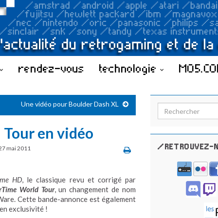
rendez-vous
technologie
MO5.C
Une vidéo pour Boulder Dash XL
Search for:
 Tour en vidéo
/RETROUVEZ-N
27 mai 2011
ime HD
, le classique revu et corrigé par
rTime World Tour
, un changement de nom
iiWare. Cette bande-annonce est également
n exclusivité !