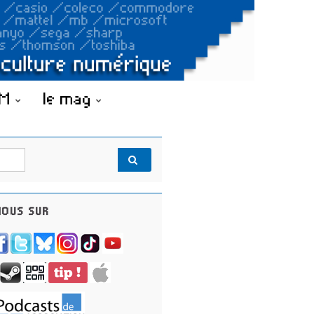
OM
le mag
OUS SUR