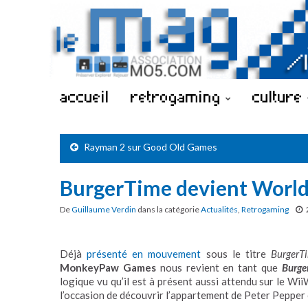
accueil
retrogaming
culture
Rayman 2 sur Good Old Games
BurgerTime devient World
De
Guillaume Verdin
dans la catégorie
Actualités
,
Retrogaming
Déjà
présenté en mouvement
sous le titre
BurgerT
MonkeyPaw Games
nous revient en tant que
Burge
logique vu qu’il est à présent aussi attendu sur le W
l’occasion de découvrir l’appartement de Peter Pepper e