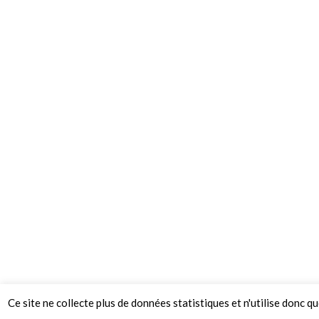
Ce site ne collecte plus de données statistiques et n'utilise donc q
© 2026 Le Mag de MO5.COM.