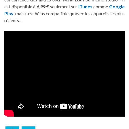
est disponible à
6,99 €
seulement sur
iTunes
comme
Google
Play
, mais n’est hélas compatible qu’avec les appareils les plus
récents…