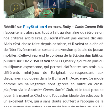
Réédité sur
PlayStation 4
en mars,
Bully – Canis Canem Edit
n’appartenait alors pas tout à fait au domaine du rétro selon
nos critères arbitraires, puisqu’il n’avait pas encore dix ans.
Mais c’est chose faite depuis octobre, et
Rockstar
a décidé
de fêter l’évènement en sortant une version spéciale du jeu sur
mobiles. Celle-ci reprend le contenu de la
Scholarship Edition
publiée sur
Xbox 360
et
Wii
en 2008, mais y ajoute en plus du
multijoueur asynchrone, qui permet d’affronter ses amis aux
différents mini-jeux de l’original, correspondant aux
disciplines inculquées dans la
Bullworth Academy
. Ce mode
comme les sauvegardes sont gérées en outre en
cross-
platform
via le
Rockstar Games Social Club
, et le tout peut se
jouer à la manette. C’est donc l’occasion idéale de redécouvrir
un excellent titre, qui a sans doute souffert à l’époque de la
concurrence des autres
open world
issus du même studio ! Il