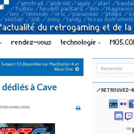
rendez-vous
technologie
MO5.C
Subject 13 disponible sur PlayStation 4 et
Search for:
Xbox One
 dédiés à Cave
/RETROUVEZ-N
20 décembre 2016