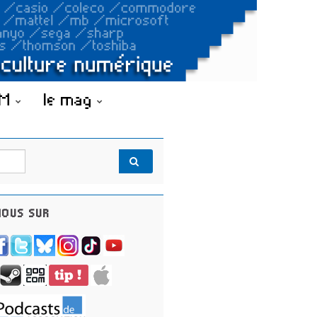
OM
le mag
OUS SUR