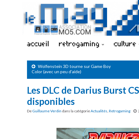
accueil
retrogaming
culture
Wolfenstein 3D tourne sur Game Boy
Color (avec un peu d’aide)
Les DLC de Darius Burst CS
disponibles
De
Guillaume Verdin
dans la catégorie
Actualités
,
Retrogaming