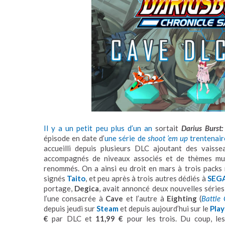
Il y a un petit peu plus d’un an
sortait
Darius Burst:
épisode en date d’
une série de
shoot ’em up
trentenair
accueilli depuis plusieurs DLC ajoutant des vaisse
accompagnés de niveaux associés et de thèmes mu
renommés. On a ainsi eu droit en mars à trois pack
signés
Taito
, et peu après à trois autres dédiés à
SEG
portage,
Degica
, avait annoncé deux nouvelles série
l’une consacrée à
Cave
et l’autre à
Eighting
(
Battle
depuis jeudi sur
Steam
et depuis aujourd’hui sur le
Play
€
par DLC et
11,99 €
pour les trois. Du coup, le