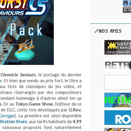
/NOS AMIS
 Chronicle Saviours
, le portage du dernier
e
. Et bien que vendu au prix fort, le titre a
aux tirés de classiques du jeu vidéo, et
sicaux réarrangés par des compositeurs
s rendant hommage à d’autres
shoot ’em up
A
. Or au
Tokyo Game Show
, l’éditeur de ce
s de DLC, cette fois développés par
G.Rev
,
 Garegga
). La première est ainsi disponible
Station Store
, aux tarifs habituels de
4,99
s vaisseaux proposés font naturellement