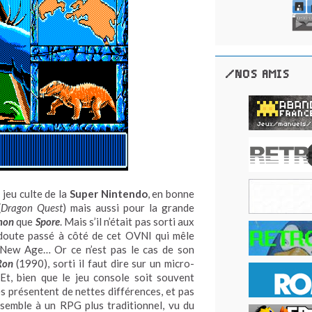
/NOS AMIS
jeu culte de la
Super Nintendo
, en bonne
(
Dragon Quest
) mais aussi pour la grande
mon
que
Spore
. Mais s’il n’était pas sorti aux
s doute passé à côté de cet OVNI qui mêle
ie New Age… Or ce n’est pas le cas de son
Ron
(1990), sorti il faut dire sur un micro-
 Et, bien que le jeu console soit souvent
s présentent de nettes différences, et pas
ssemble à un RPG plus traditionnel, vu du