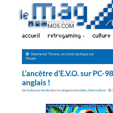
accueil
retrogaming
culture
Shattered Throne, un choix tactique sur
Steam
L’ancêtre d’E.V.O. sur PC-98
anglais !
De
Guillaume Verdin
dans la catégorie
Actualités
,
Retroculture