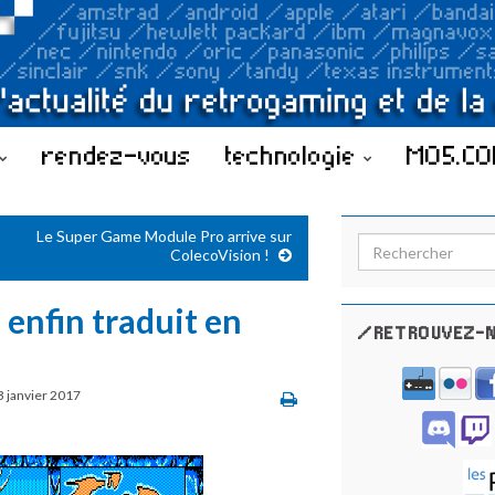
rendez-vous
technologie
MO5.C
Le Super Game Module Pro arrive sur
Search for:
ColecoVision !
 enfin traduit en
/RETROUVEZ-N
3 janvier 2017