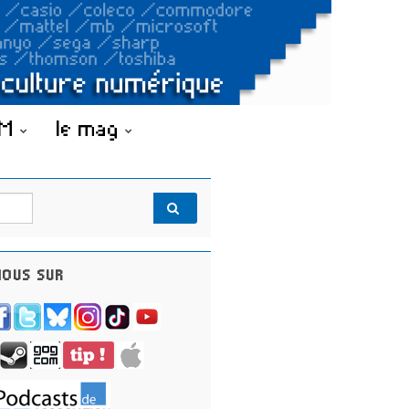
OM
le mag
OUS SUR