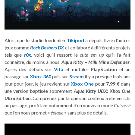
Alors que le studio londonien
Tikipod
a depuis livré d’autres
jeux comme
Rock Boshers DX
et collaboré à différents projets
tels que
r0x
, voici qu’il ressort le
cute ’em up
qu’il l’a fait
connaître, du moins à nous,
Aqua Kitty – Milk Mine Defender
.
Après des débuts sur
Vita
et mobiles
PlayStation
et un
passage sur
Xbox 360
puis sur
Steam
il y a presque trois ans
jour pour jour, le jeu revient sur
Xbox One
pour
7,99 €
dans
une version baptisée sobrement
Aqua Kitty UDX: Xbox One
Ultra Edition
. Comprenez par là que son contenu a été enrichi
au passage, profitant notamment d’un nouveau mode
Cuirassé
que l’on nous promet «
épique
» sans plus de détails.