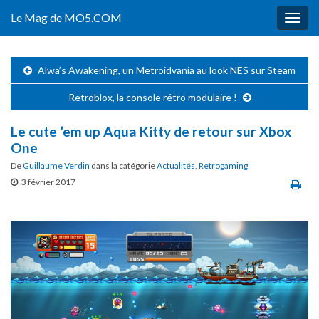
Le Mag de MO5.COM
Togg
navig
Alwa’s Awakening, un Metroidvania au look NES sur Steam
Retroblox, la console rétro modulaire !
Le cute ’em up Aqua Kitty de retour sur Xbox
One
De
Guillaume Verdin
dans la catégorie
Actualités
,
Retrogaming
3 février 2017