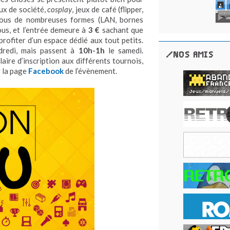
ux de société,
cosplay
, jeux de café (flipper,
sous de nombreuses formes (LAN, bornes
tous, et l’entrée demeure à
3 €
sachant que
profiter d’un espace dédié aux tout petits.
redi, mais passent à
10h-1h
le samedi.
/NOS AMIS
ire d’inscription aux différents tournois,
r la page
Facebook
de l’évènement.