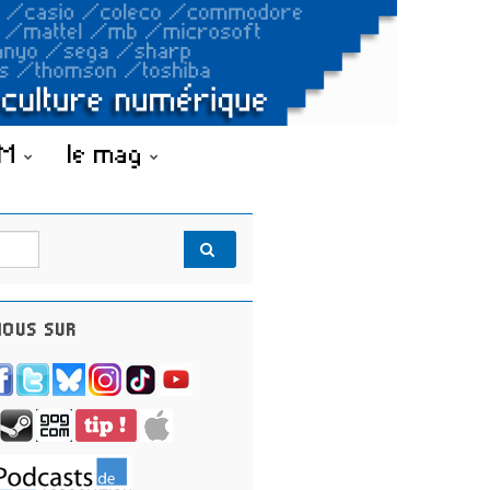
OM
le mag
OUS SUR