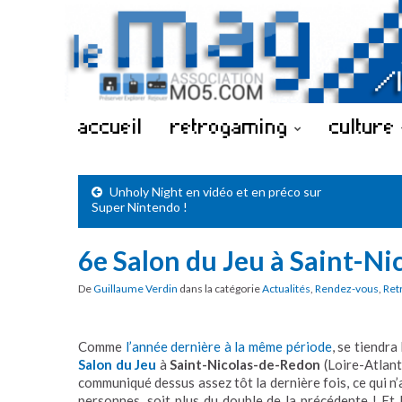
accueil
retrogaming
culture
Unholy Night en vidéo et en préco sur
Super Nintendo !
6e Salon du Jeu à Saint-N
De
Guillaume Verdin
dans la catégorie
Actualités
,
Rendez-vous
,
Ret
Comme
l’année dernière à la même période
, se tiendra
Salon du Jeu
à
Saint-Nicolas-de-Redon
(Loire-Atlant
communiqué dessus assez tôt la dernière fois, ce qui n
personnes, soit plus du double de la précédente ! Et 