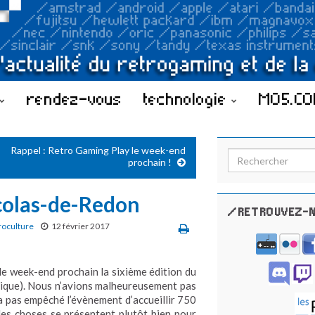
rendez-vous
technologie
MO5.C
Rappel : Retro Gaming Play le week-end
Search for:
prochain !
icolas-de-Redon
/RETROUVEZ-N
roculture
12 février 2017
 le week-end prochain la sixième édition du
ique). Nous n’avions malheureusement pas
’a pas empêché l’évènement d’accueillir 750
les choses se présentent plutôt bien pour