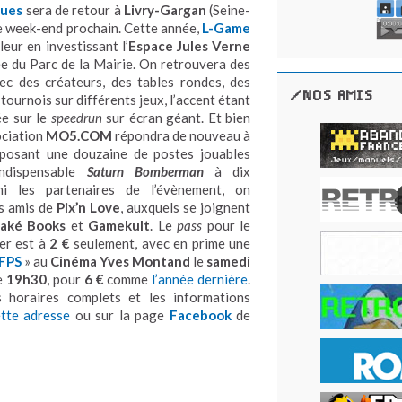
ques
sera
de retour à
Livry-Gargan
(Seine-
e week-end prochain. Cette année,
L-Game
leur en investissant l’
Espace Jules Verne
ée du Parc de la Mairie. On retrouvera des
ec des créateurs, des tables rondes, des
/NOS AMIS
 tournois sur différents jeux, l’accent étant
ée sur le
speedrun
sur écran géant. Et bien
ociation
MO5.COM
répondra de nouveau à
oposant une douzaine de postes jouables
indispensable
Saturn Bomberman
à dix
mi les partenaires de l’évènement, on
s amis de
Pix’n Love
, auxquels se joignent
aké Books
et
Gamekult
. Le
pass
pour le
er est à
2 €
seulement, avec en prime une
 FPS
» au
Cinéma Yves Montand
le
samedi
de
19h30
, pour
6 €
comme
l’année dernière
.
 horaires complets et les informations
ette adresse
ou sur la page
Facebook
de