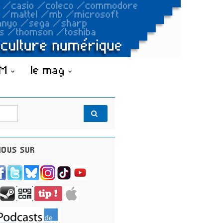
OM
le mag
OUS SUR