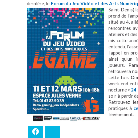
dernière, le
Forum du Jeu Vidéo et des Arts Numéri
Saint-Denis) l
prend de l’amp
situé au 4, a
ll
rencontres av
ateliers et des
mis cette ann
entendu, l’ass
l’appel en pr
ainsi qu’un 
joueurs. Par
retrouvera no
cette fois
Om
week-end enti
nocturne «
24
soir à partir 
Retrouvez les
pratiques à
c
l’évènement.
Facebook
Bluesky