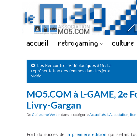
accueil
retrogaming
culture
Les Rencontres Vidéoludiques #15 : La
représentation des femmes dans les jeux
vidéo
MO5.COM à L-GAME, 2e Fo
Livry-Gargan
De
Guillaume Verdin
dans la catégorie
Actualités
,
L'Association
,
Ren
Fort du succès de
la première édition
qui s’était to