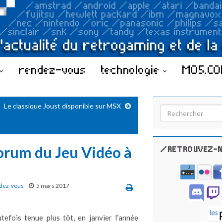
rendez-vous
technologie
MO5.C
Le classique Joust disponible sur MSX
Search for:
rum du Jeu Vidéo à
/RETROUVEZ-N
dez-vous
5 mars 2017
utefois tenue plus tôt, en janvier l’année