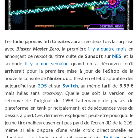
Le studio japonais
Inti Creates
aura créé deux fois la surprise
avec
Blaster Master Zero
, la première
il y a quatre mois
en
annonçant ce
reboot
du titre culte de
Sunsoft
sur
NES
, et la
seconde
il y a une semaine
quand on a découvert qu’il
arriverait pour la première mise à jour de l’
eShop
de la
nouvelle console de
Nintendo
… Il est en effet disponible dès
aujourd’hui sur
3DS
et sur
Switch
, au même tarif de
9,99 €
mais hélas sans
cross-buy
. Quelle que soit la version, on
retrouve de l’original de 1988 l’alternance de phases de
plateforme, en tank principalement, et de séquences vues du
dessus à pied. Ces dernières expliquent peut-être pourquoi le
jeu ne tire malheureusement pas parti de l’écran 3D de la 3DS,
même si elle dispose d’une vraie croix directionnelle en
standard… Le studio a cela dit annoncé via
Twitter
qu’un