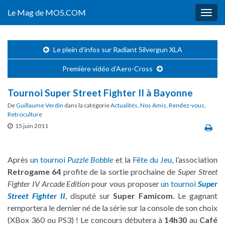
Le Mag de MO5.COM
Togg
navig
Le plein d’infos sur Radiant Silvergun XLA
Première vidéo d’Aero-Cross
Tournoi Super Street Fighter II à Bayonne
De
Guillaume Verdin
dans la catégorie
Actualités
,
Nos Amis
,
Rendez-vous
,
Retroculture
15 juin 2011
Après
un tournoi
Puzzle Bobble
et la
Fête du Jeu
, l’association
Retrogame 64
profite de la sortie prochaine de
Super Street
Fighter IV Arcade Edition
pour vous proposer
un tournoi
Super
Street Fighter II
, disputé sur
Super Famicom
. Le gagnant
remportera le dernier né de la série sur la console de son choix
(XBox 360 ou PS3) ! Le concours débutera à
14h30
au
Café