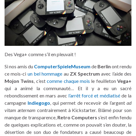
Des Vega+ comme s’il en pleuvait !
Si nos amis du
ComputerSpieleMuseum
de
Berlin
ont rendu
ce mois-ci
un bel hommage
au
ZX Spectrum
avec l’aide des
Mojon Twins
, c’est
comme chaque mois
le feuilleton
Vega+
qui a animé la communauté… Et il y a eu un sacré
rebondissement en mars avec
l’arrêt forcé et médiatisé
de la
campagne
Indiegogo
, qui permet de recevoir de l’argent
ad
vitam æternam
contrairement à Kickstarter. Blâmé pour son
manque de transparence,
Retro Computers
s’est enfin fendu
de quelques explications et, comme on pouvait s’en douter, la
désertion de son duo de fondateurs a causé beaucoup de