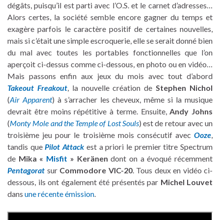
dégâts, puisqu’il est parti avec l’O.S. et le carnet d’adresses…
Alors certes, la société semble encore gagner du temps et
exagère parfois le caractère positif de certaines nouvelles,
mais si c’était une simple escroquerie, elle se serait donné bien
du mal avec toutes les portables fonctionnelles que l’on
aperçoit ci-dessus comme ci-dessous, en photo ou en vidéo…
Mais passons enfin aux jeux du mois avec tout d’abord
Takeout Freakout
, la nouvelle création de
Stephen Nichol
(
Air Apparent
) à s’arracher les cheveux, même si la musique
devrait être moins répétitive à terme. Ensuite,
Andy Johns
(
Monty Mole and the Temple of Lost Souls
) est de retour avec un
troisième jeu pour le troisième mois consécutif avec
Ooze
,
tandis que
Pilot Attack
est a priori le premier titre Spectrum
de
Mika «
Misfit
» Keränen
dont on a évoqué récemment
Pentagorat
sur
Commodore VIC-20
. Tous deux en vidéo ci-
dessous, ils ont également été présentés par
Michel Louvet
dans
une récente émission
.