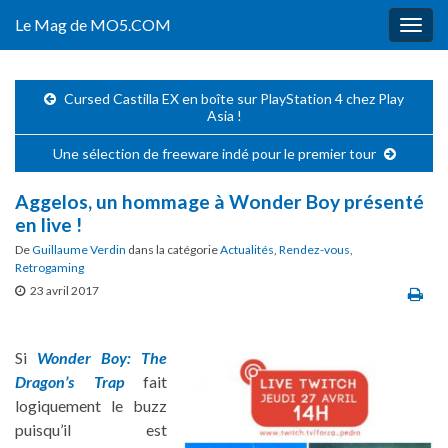
Le Mag de MO5.COM
Togg
navig
Cursed Castilla EX en boîte sur PlayStation 4 chez Play
Asia !
Une sélection de freeware indé pour le premier tour
Aggelos, un hommage à Wonder Boy présenté
en live !
De
Guillaume Verdin
dans la catégorie
Actualités
,
Rendez-vous
,
Retrogaming
23 avril 2017
Si
Wonder Boy: The
Dragon’s Trap
fait
logiquement le buzz
puisqu’il est