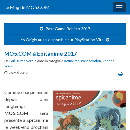
Le Mag de MO5.COM
Togg
navig
Past Game Rebirth 2017
Ys Origin aussi disponible sur PlayStation Vita
MO5.COM à Epitanime 2017
De
Guillaume Verdin
dans la catégorie
Actualités
,
L'Association
,
Rendez-
vous
28 mai 2017
Comme chaque année
depuis bien
longtemps,
MO5.COM
sera
présente à
Epitanime
le week-end prochain