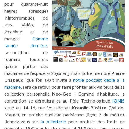
pour quarante-huit
heures (presque)
ininterrompues de
jeux vidéo, de
japanime
et de
mangas.
Comme
l’année dernière
,
l’association ne
fournira toutefois
qu’une partie des
machines de l’espace
retrogaming
, mais notre membre
Pierre
Chabaud
, que l’on avait invité à
notre podcast dédié à la
machine
, sera de retour pour faire profiter aux visiteurs de sa
collection personnelle
Neo·Geo
! Comme d’habitude, la
convention se déroulera ça au Pôle Technologique
IONIS
situé au 14-16, rue Voltaire au
Kremlin-Bicêtre
(Val-de-
Marne), en proche banlieue parisienne (ligne 7 du métro).
Rendez-vous sur
la billetterie
pour profiter des tarifs de
prévente :
15 €
pour les deux jours et
21 €
pour la nuit en plus,