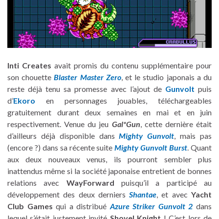
Inti Creates
avait promis du contenu supplémentaire pour
son chouette
Blaster Master Zero
, et le studio japonais a du
reste déjà tenu sa promesse avec l’ajout de
Gunvolt
puis
d’
Ekoro
en personnages jouables, téléchargeables
gratuitement durant deux semaines en mai et en juin
respectivement. Venue du jeu
Gal*Gun
, cette dernière était
d’ailleurs déjà disponible dans
Mighty Gunvolt
, mais pas
(encore ?) dans sa récente suite
Mighty Gunvolt Burst
. Quant
aux deux nouveaux venus, ils pourront sembler plus
inattendus même si la société japonaise entretient de bonnes
relations avec
WayForward
puisqu’il a participé au
développement des deux derniers
Shantae
, et avec
Yacht
Club Games
qui a distribué
Azure Striker Gunvolt 2
dans
lequel s’était justement invité
Shovel Knight
! C’est lors de