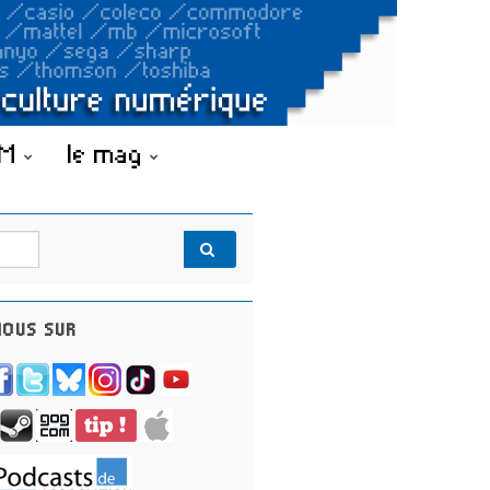
OM
le mag
OUS SUR