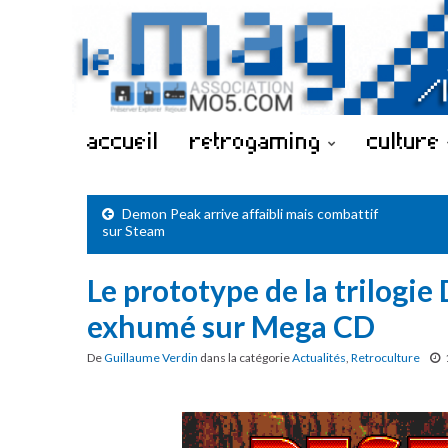
accueil
retrogaming
culture
Demon Peak arrive affaibli mais combattif
sur Steam
Le prototype de la trilogie
exhumé sur Mega CD
De
Guillaume Verdin
dans la catégorie
Actualités
,
Retroculture