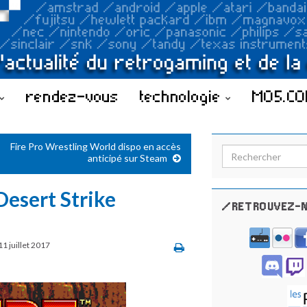
rendez-vous
technologie
MO5.C
Fire Pro Wrestling World dispo en accès
Search for:
anticipé sur Steam
 Desert Strike
/RETROUVEZ-N
11 juillet 2017