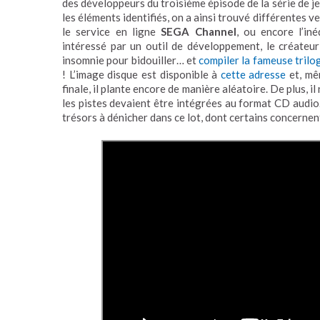
des développeurs du troisième épisode de la série de j
les éléments identifiés, on a ainsi trouvé différentes v
le service en ligne
SEGA Channel
, ou encore l’in
intéressé par un outil de développement, le créateu
insomnie pour bidouiller… et
compiler la fameuse trilo
! L’image disque est disponible à
cette adresse
et, mê
finale, il plante encore de manière aléatoire. De plus, 
les pistes devaient être intégrées au format CD audio.
trésors à dénicher dans ce lot, dont certains concern