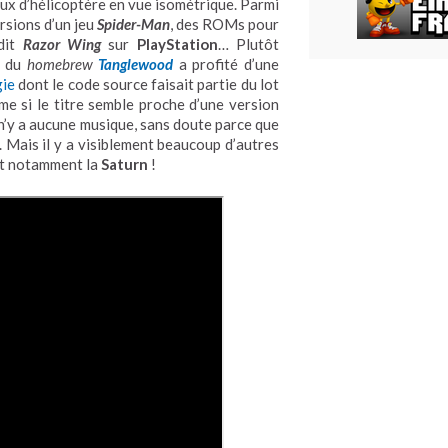
eux d’hélicoptère en vue isométrique. Parmi
ersions d’un jeu
Spider-Man
, des ROMs pour
édit
Razor Wing
sur
PlayStation
… Plutôt
r du
homebrew
Tanglewood
a profité d’une
gie
dont le code source faisait partie du lot
me si le titre semble proche d’une version
il n’y a aucune musique, sans doute parce que
 Mais il y a visiblement beaucoup d’autres
ent notamment la
Saturn
!