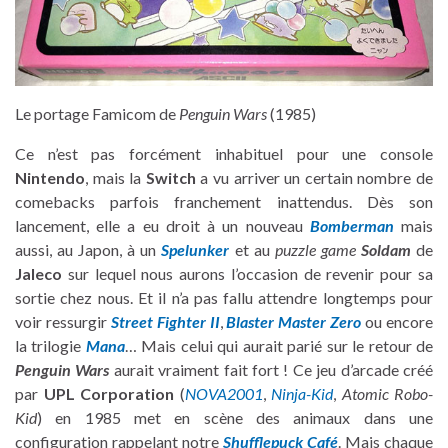
Le portage Famicom de
Penguin Wars
(1985)
Ce n’est pas forcément inhabituel pour une console
Nintendo
, mais la
Switch
a vu arriver un certain nombre de
comebacks parfois franchement inattendus. Dès son
lancement, elle a eu droit à un nouveau
Bomberman
mais
aussi, au Japon, à un
Spelunker
et au
puzzle game
Soldam
de
Jaleco
sur lequel nous aurons l’occasion de revenir pour sa
sortie chez nous. Et il n’a pas fallu attendre longtemps pour
voir ressurgir
Street Fighter II
,
Blaster Master Zero
ou encore
la trilogie
Mana
… Mais celui qui aurait parié sur le retour de
Penguin Wars
aurait vraiment fait fort ! Ce jeu d’arcade créé
par
UPL Corporation
(
NOVA2001
,
Ninja-Kid
,
Atomic Robo-
Kid
) en 1985 met en scène des animaux dans une
configuration rappelant notre
Shufflepuck Café
. Mais chaque