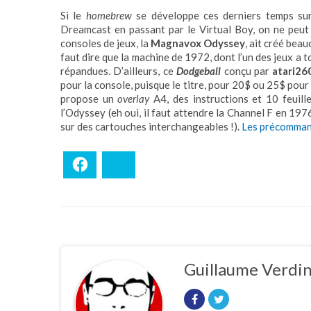
Si le
homebrew
se développe ces derniers temps sur
Dreamcast en passant par le Virtual Boy, on ne peut
consoles de jeux, la
Magnavox Odyssey
, ait créé bea
faut dire que la machine de 1972, dont l’un des jeux a 
répandues. D’ailleurs, ce
Dodgeball
conçu par
atari26
pour la console, puisque le titre, pour 20$ ou 25$ pour
propose un
overlay
A4, des instructions et 10 feuille
l’Odyssey (eh oui, il faut attendre la Channel F en 19
sur des cartouches interchangeables !).
Les précomman
Facebook
Bluesky
Guillaume Verdi