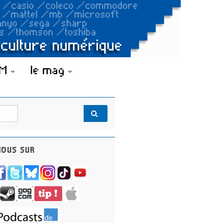
OM
le mag
OUS SUR