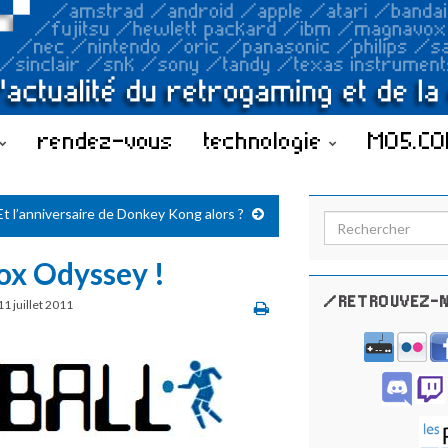
rendez-vous
technologie
MO5.C
Et l’anniversaire de Donkey Kong alors ?
Search for:
x Odyssey !
/RETROUVEZ-N
11 juillet 2011