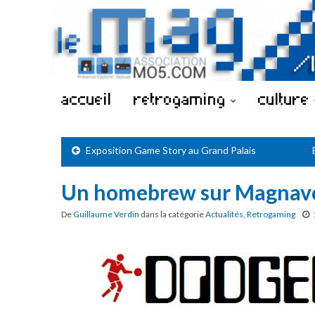
accueil
retrogaming
culture
Exposition Game Story au Grand Palais
Un homebrew sur Magnavo
De
Guillaume Verdin
dans la catégorie
Actualités
,
Retrogaming