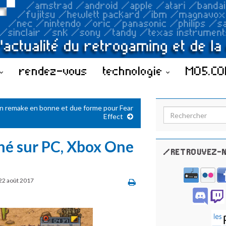
rendez-vous
technologie
MO5.C
n remake en bonne et due forme pour Fear
Search for:
Effect
ché sur PC, Xbox One
/RETROUVEZ-N
22 août 2017