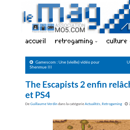
accueil
retrogaming
culture
Gamescom : Une (vieille) vidéo pour
U
Shenmue III
The Escapists 2 enfin relâ
et PS4
De
Guillaume Verdin
dans la catégorie
Actualités
,
Retrogaming