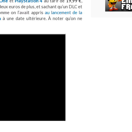
 One
et
PlayStation 4
au tarif de
19,99 €
,
deux euros de plus, et sachant qu’un DLC et
omme on l’avait appris
au lancement de la
h
à une date ultérieure. À noter qu’on ne