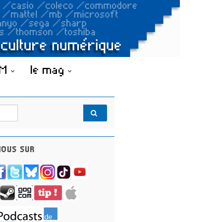
OM
le mag
OUS SUR