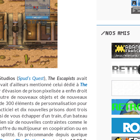
/NOS AMIS
Studios
(
Spud’s Quest
),
The Escapists
avait
vait d’ailleurs mentionné celui dédié à
The
r d’évasion de prison pixelisée a enfin droit
Outre de nouveaux objets et de nouveaux
 de 300 éléments de personnalisation pour
ticiel et dix nouvelles prisons dont trois
i de vous échapper d’un train, d’un bateau
bien sûr de nouvelles contraintes comme le
e offre du multijoueur en coopération ou en
n splitté. En précommande depuis quelque