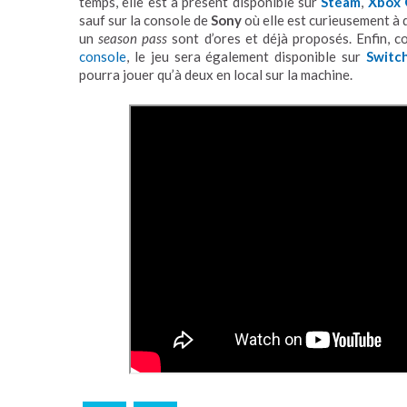
temps, elle est à présent disponible sur
Steam
,
Xbox
sauf sur la console de
Sony
où elle est curieusement à 
un
season pass
sont d’ores et déjà proposés. Enfin, c
console
, le jeu sera également disponible sur
Switc
pourra jouer qu’à deux en local sur la machine.