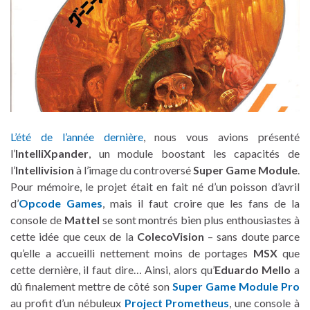
L’été de l’année dernière
, nous vous avions présenté
l’
IntelliXpander
, un module boostant les capacités de
l’
Intellivision
à l’image du controversé
Super Game Module
.
Pour mémoire, le projet était en fait né d’un poisson d’avril
d’
Opcode Games
, mais il faut croire que les fans de la
console de
Mattel
se sont montrés bien plus enthousiastes à
cette idée que ceux de la
ColecoVision
– sans doute parce
qu’elle a accueilli nettement moins de portages
MSX
que
cette dernière, il faut dire… Ainsi, alors qu’
Eduardo Mello
a
dû finalement mettre de côté son
Super Game Module Pro
au profit d’un nébuleux
Project Prometheus
, une console à