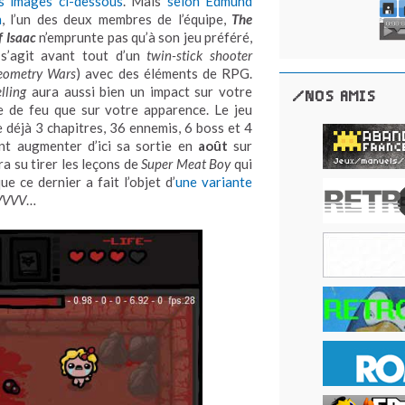
s images ci-dessous
. Mais
selon Edmund
n
, l’un des deux membres de l’équipe,
The
f Isaac
n’emprunte pas qu’à son jeu préféré,
l s’agit avant tout d’un
twin-stick shooter
eometry Wars
) avec des éléments de RPG.
elling
aura aussi bien un impact sur votre
/NOS AMIS
e de feu que sur votre apparence. Le jeu
 déjà 3 chapitres, 36 ennemis, 6 boss et 4
nt augmenter d’ici sa sortie en
août
sur
ra su tirer les leçons de
Super Meat Boy
qui
 ce dernier a fait l’objet d’
une variante
VVVV
…