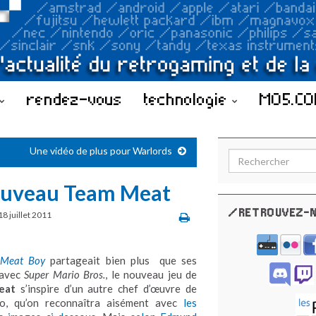
rendez-vous
technologie
MO5.C
Une vidéo de plus pour Warlords
Search for:
 nouveau Team Meat
/RETROUVEZ-N
18 juillet 2011
 Meat Boy
partageait bien plus que ses
s avec
Super Mario Bros.
, le nouveau jeu de
eat
s’inspire d’un autre chef d’œuvre de
o, qu’on reconnaîtra aisément avec
les