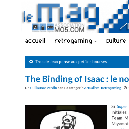
accueil
retrogaming
culture
Troc de Jeux pense aux petites bourses
The Binding of Isaac : le
De
Guillaume Verdin
dans la catégorie
Actualités
,
Retrogaming
Si
Super
initiale
Team M
Miyamot