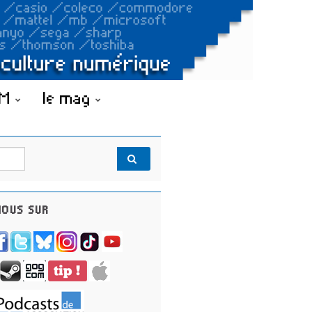
OM
le mag
OUS SUR