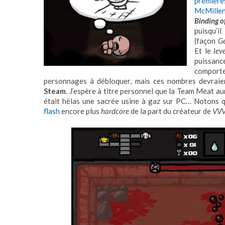
première
McMille
Binding o
puisqu’i
(façon
G
Et le
lev
puissanc
comporte
personnages à débloquer, mais ces nombres devraie
Steam
. J’espère à titre personnel que la Team Meat au
était hélas une sacrée usine à gaz sur PC… Notons que
flash
encore plus
hardcore
de la part du créateur de
VV