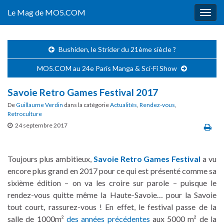
Le Mag de MO5.COM
Togg
navig
Bushiden, le Strider du 21ème siècle ?
MO5.COM au 24e Paris Manga & Sci-Fi Show
Savoie Retro Games Festival 2017
De
Guillaume Verdin
dans la catégorie
Actualités
,
Rendez-vous
,
Retroculture
24 septembre 2017
Toujours plus ambitieux,
Savoie Retro Games Festival
a vu
encore plus grand en 2017 pour ce qui est présenté comme sa
sixième édition – on va les croire sur parole – puisque le
rendez-vous quitte même la Haute-Savoie… pour la Savoie
tout court, rassurez-vous ! En effet, le festival passe de la
salle de 1000m²
des années précédentes
aux 5000 m² de la