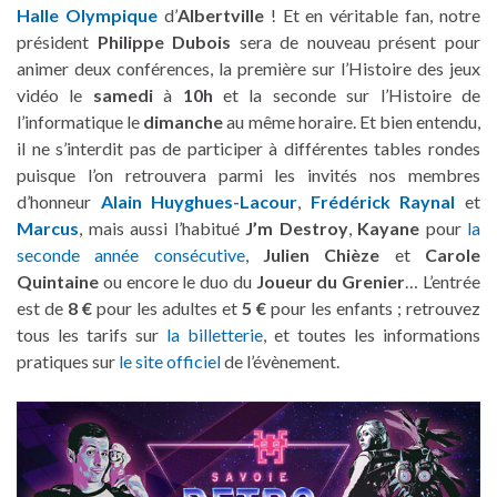
Halle Olympique
d’
Albertville
! Et en véritable fan, notre
président
Philippe Dubois
sera de nouveau présent pour
animer deux conférences, la première sur l’Histoire des jeux
vidéo le
samedi
à
10h
et la seconde sur l’Histoire de
l’informatique le
dimanche
au même horaire. Et bien entendu,
il ne s’interdit pas de participer à différentes tables rondes
puisque l’on retrouvera parmi les invités nos membres
d’honneur
Alain Huyghues-Lacour
,
Frédérick Raynal
et
Marcus
, mais aussi l’habitué
J’m Destroy
,
Kayane
pour
la
seconde année consécutive
,
Julien Chièze
et
Carole
Quintaine
ou encore le duo du
Joueur du Grenier
… L’entrée
est de
8 €
pour les adultes et
5 €
pour les enfants ; retrouvez
tous les tarifs sur
la billetterie
, et toutes les informations
pratiques sur
le site officiel
de l’évènement.