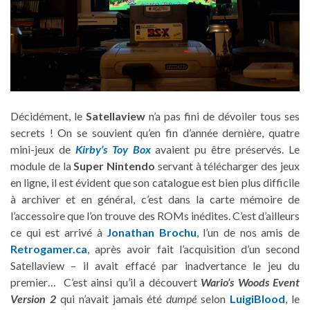
Décidément, le
Satellaview
n’a pas fini de dévoiler tous ses
secrets ! On se souvient qu’en fin d’année dernière, quatre
mini-jeux de
Kirby’s Toy Box
avaient pu être préservés. Le
module de la
Super Nintendo
servant à télécharger des jeux
en ligne, il est évident que son catalogue est bien plus difficile
à archiver et en général, c’est dans la carte mémoire de
l’accessoire que l’on trouve des ROMs inédites. C’est d’ailleurs
ce qui est arrivé à
Jonathan Brochu
, l’un de nos amis de
Retrogamer.ca
, après avoir fait l’acquisition d’un second
Satellaview – il avait effacé par inadvertance le jeu du
premier… C’est ainsi qu’il a découvert
Wario’s Woods Event
Version 2
qui n’avait jamais été
dumpé
selon
LuigiBlood
, le