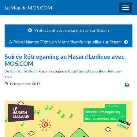
Le Mag de MO5.COM
Togg
navig
Prehistorik sort de sa grotte sur Steam
A Robot Named Fight, un Metroidvania roguelike sur Steam
Soirée Rétrogaming au Hasard Ludique avec
MO5.COM
De
Guillaume Verdin
dans la catégorie
Actualités
,
L'Association
,
Rendez-
vous
19 novembre 2017