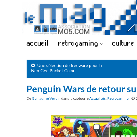
accueil
retrogaming
culture
Une sélection de freeware pour la
Neo·Geo Pocket Color
Penguin Wars de retour su
De
Guillaume Verdin
dans la catégorie
Actualités
,
Retrogaming