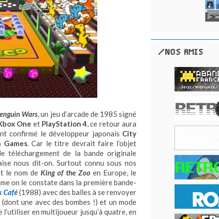
/NOS AMIS
enguin Wars
, un jeu d’arcade de 1985 signé
Xbox One
et
PlayStation 4
, ce retour aura
ont confirmé le développeur japonais
City
h Games
. Car le titre devrait faire l’objet
de téléchargement de la bande originale
aise nous dit-on. Surtout connu sous nos
t le nom de
King of the Zoo
en Europe, le
mme on le constate dans la première bande-
k Café
(1988) avec des balles à se renvoyer
ie (dont une avec des bombes !) et un mode
l’utiliser en multijoueur jusqu’à quatre, en