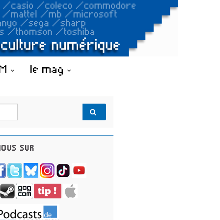
OM
le mag
OUS SUR