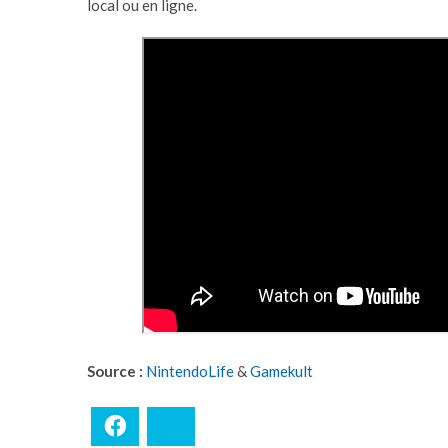
local ou en ligne.
Source :
NintendoLife
&
Gamekult
Facebook
Bluesky