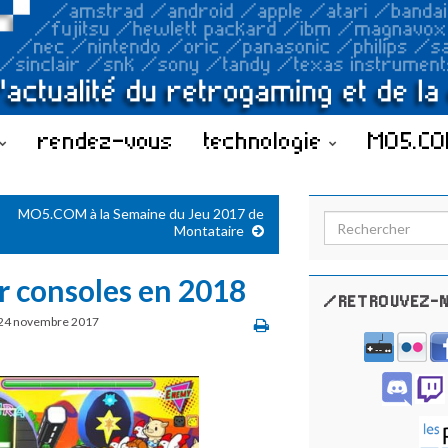
rendez-vous
technologie
MO5.C
MO5.COM à la Semaine du Jeu 2017 de
Search for:
Montataire
r consoles en 2018
/RETROUVEZ-N
24 novembre 2017