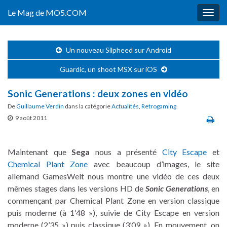
Le Mag de MO5.COM
Togg
navig
Un nouveau Silpheed sur Android
Guardic, un shoot MSX sur iOS
Sonic Generations : deux zones en vidéo
De
Guillaume Verdin
dans la catégorie
Actualités
,
Retrogaming
9 août 2011
Maintenant que
Sega
nous a présenté
City Escape
et
Chemical Plant Zone
avec beaucoup d’images, le site
allemand GamesWelt nous montre une vidéo de ces deux
mêmes stages dans les versions HD de
Sonic Generations
, en
commençant par Chemical Plant Zone en version classique
puis moderne (à 1’48 »), suivie de City Escape en version
moderne (2’35 ») puis classique (3’09 »). En mouvement, on