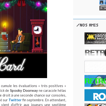
/NOS AMIS
cumule les évaluations « très positives »
lick
de
Spooky Doorway
ne caracole hélas
e droit à une seconde chance sur consoles,
lé sur
Twitter
fin septembre. En attendant,
l vient d’offrir aux joueurs une septième