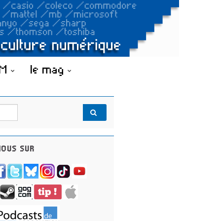
OM
le mag
OUS SUR