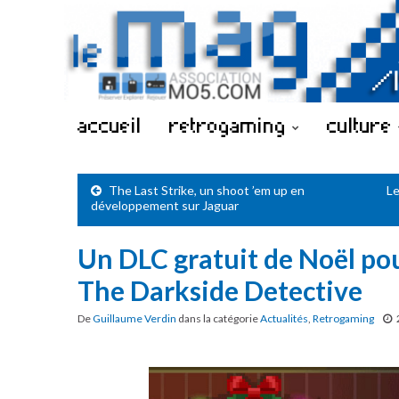
accueil
retrogaming
culture
The Last Strike, un shoot ’em up en
Le
développement sur Jaguar
Un DLC gratuit de Noël pour
The Darkside Detective
De
Guillaume Verdin
dans la catégorie
Actualités
,
Retrogaming