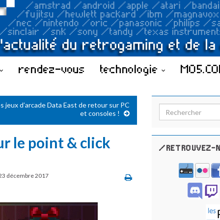
rendez-vous
technologie
MO5.C
s jeux d’arcade Data East de retour sur PC
Search for:
et consoles !
 le point & click
/RETROUVEZ-N
23 décembre 2017