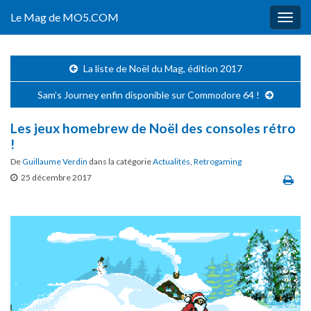
Le Mag de MO5.COM
Togg
navig
La liste de Noël du Mag, édition 2017
Sam’s Journey enfin disponible sur Commodore 64 !
Les jeux homebrew de Noël des consoles rétro
!
De
Guillaume Verdin
dans la catégorie
Actualités
,
Retrogaming
25 décembre 2017