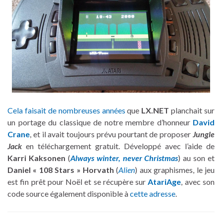
Cela faisait de nombreuses années
que
LX.NET
planchait sur
un portage du classique de notre membre d’honneur
David
Crane
, et il avait toujours prévu pourtant de proposer
Jungle
Jack
en téléchargement gratuit. Développé avec l’aide de
Karri Kaksonen
(
Always winter, never Christmas
) au son et
Daniel « 108 Stars » Horvath
(
Alien
) aux graphismes, le jeu
est fin prêt pour Noël et se récupère sur
AtariAge
, avec son
code source également disponible à
cette adresse
.