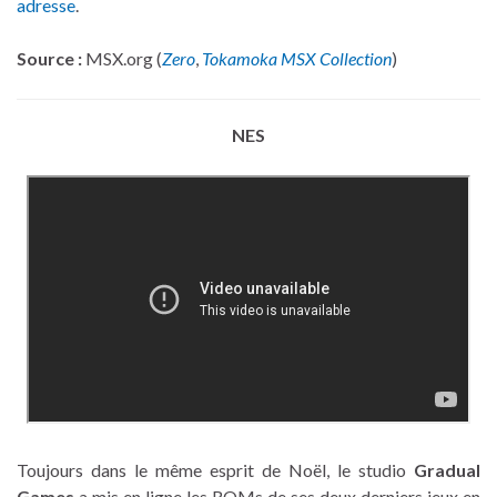
adresse
.
Source :
MSX.org (
Zero
,
Tokamoka MSX Collection
)
NES
Toujours dans le même esprit de Noël, le studio
Gradual
Games
a mis en ligne les ROMs de ses deux derniers jeux en