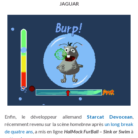
JAGUAR
Enfin, le développeur allemand
Starcat Devocean
,
récemment revenu sur la scène
homebrew
après
un long break
de quatre ans
, a mis en ligne
HalMock FurBall – Sink or Swim
à