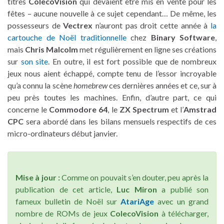
titres
ColecoVision
qui devaient être mis en vente pour les
fêtes – aucune nouvelle à ce sujet cependant… De même, les
possesseurs de
Vectrex
n’auront pas droit cette année à
la
cartouche de Noël traditionnelle
chez
Binary Software
,
mais
Chris Malcolm
met régulièrement en ligne ses créations
sur
son site
. En outre, il est fort possible que de nombreux
jeux nous aient échappé, compte tenu de l’essor incroyable
qu’a connu la scène
homebrew
ces dernières années et ce, sur à
peu près toutes les machines. Enfin, d’autre part, ce qui
concerne le
Commodore 64
, le
ZX Spectrum
et l’
Amstrad
CPC
sera abordé dans les bilans mensuels respectifs de ces
micro-ordinateurs début janvier.
Mise à jour :
Comme on pouvait s’en douter, peu après la
publication de cet article,
Luc Miron
a publié son
fameux bulletin de Noël sur
AtariAge
avec un grand
nombre de ROMs de jeux
ColecoVision
à télécharger,