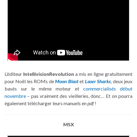
L’éditeur
IntellivisionRevolution
a mis en ligne gratuitement
pour Noël les ROMs de
Moon Blast
et
Laser Sharks
, deux jeux
basés sur le même moteur et
commercialisés début
novembre
– pas vraiment des vieilleries, donc… Et on pourra
également télécharger leurs manuels en
pdf
!
MSX