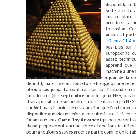
disponible à
1
Suite à cette a
mis en place
premiers ach
l’occasion. C
autres et parf
10 jeux GBA à
pas plus sur 
européenne du
assez techniq
apprend que l
machine à une a
apparition lors d’une prochaine mise à jour de la con
définitif, mais il serait toutefois étrange qu’une tel
et/ou à ces jeux… Là où il est clair que Nintendo a été
initialement (dès
septembre
pour les jeux NES) pas to
il sera possible de suspendre sa partie dans un jeu
NES
sur
Wii
, mais le point de restauration que l’on trouve a
disponible que via une mise à jour ultérieure. Et il en 
Quant aux jeux
Game Boy Advance
(qui occuperont sa
ils ne proposeront aucune de ces fonctions (multijo
pourra toujours sauvegarder sa partie comme on le faisa