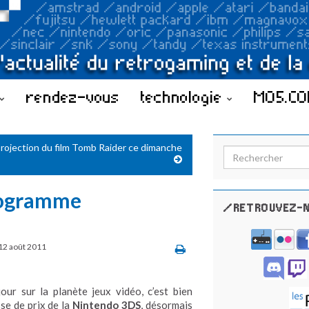
rendez-vous
technologie
MO5.C
rojection du film Tomb Raider ce dimanche
Search for:
programme
/RETROUVEZ-N
12 août 2011
jour sur la planète jeux vidéo, c’est bien
se de prix de la
Nintendo 3DS
, désormais