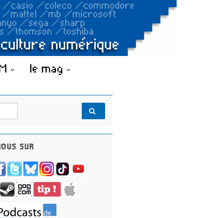
OM
le mag
OUS SUR