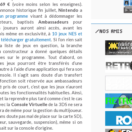
69 €
(voire moins selon les enseignes).
nnonce historique fin juillet,
Nintendo
a
un programme
visant à dédommager les
eteurs, baptisés
Ambassadeurs
pour
es joueurs auront ainsi accès, avant les
/NOS AMIS
ois même en exclusivité, à
10 jeux NES et
 télécharger gratuitement
. Si l’on n’en sait
la liste de jeux en question, la branche
 constructeur a donné quelques détails
ues sur le programme. Tout d’abord, on
es jeux pourront être transférés d’une
utre à l’aide d’une application qui fera son
sole. Il s’agit sans doute d’un transfert
le fonction soit réservée aux ambassadeurs
 pris de court, c’est que les jeux n’auront
utes les fonctionnalités habituelles. Ainsi,
et la reprendre plus tard comme c’est le cas
vec la
Console Virtuelle
de la 3DS ne sera
sera de même pour la gestion du multijoueur.
ns doute pas mal de place sur la carte SD),
ueur, sauvegarde, suspension), même si on
it sur la console d’origine.