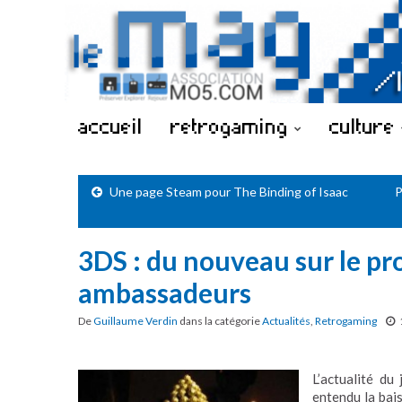
accueil
retrogaming
culture
Une page Steam pour The Binding of Isaac
P
3DS : du nouveau sur le 
ambassadeurs
De
Guillaume Verdin
dans la catégorie
Actualités
,
Retrogaming
L’actualité du 
entendu la bais