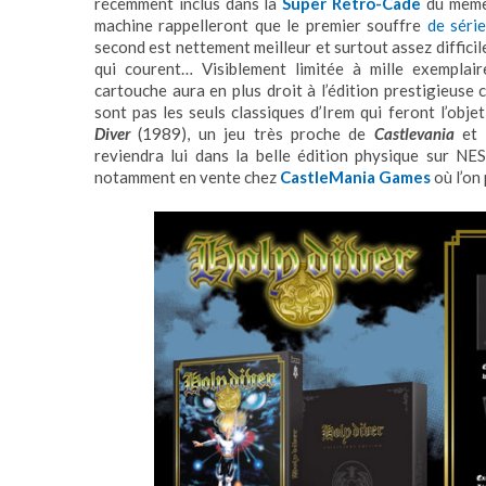
récemment inclus dans la
Super Retro-Cade
du même 
machine rappelleront que le premier souffre
de séri
second est nettement meilleur et surtout assez difficil
qui courent… Visiblement limitée à mille exemplair
cartouche aura en plus droit à l’édition prestigieuse
sont pas les seuls classiques d’Irem qui feront l’obj
Diver
(1989), un jeu très proche de
Castlevania
et q
reviendra lui dans la belle édition physique sur NE
notamment en vente chez
CastleMania Games
où l’on