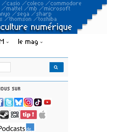
OM
le mag
OUS SUR