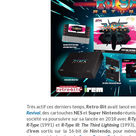
Très actif ces derniers temps,
Retro-Bit
avait lancé en
Revival
, des cartouches
NES
et
Super Nintendo
réunis
société va poursuivre sur sa lancée en 2018 avec
R·Ty
R·Type
(1991) et
R·Type III: The Third Lightning
(1993), 
d’
Irem
sortis sur la 16-bit de
Nintendo
, pour mémo