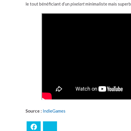
le tout bénéficiant d’un
pixelart
minimaliste mais super
Source :
IndieGames
Facebook
Bluesky