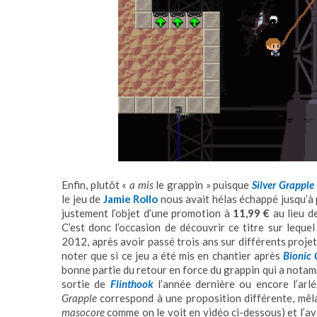
Enfin, plutôt «
a mis
le grappin » puisque
Silver Grapple
le jeu de
Jamie Rollo
nous avait hélas échappé jusqu’à p
justement l’objet d’une promotion à
11,99 €
au lieu de
C’est donc l’occasion de découvrir ce titre sur leque
2012, après avoir passé trois ans sur différents projet
noter que si ce jeu a été mis en chantier après
Bionic
bonne partie du retour en force du grappin qui a nota
sortie de
Flinthook
l’année dernière ou encore l’arl
Grapple
correspond à une proposition différente, mêla
masocore
comme on le voit en vidéo ci-dessous) et l’a