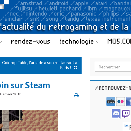
rendez-vous
technologie
MO5.C
Coin-op Table, l’arcade a son restaurant à
Search for:
Paris !
pin sur Steam
/RETROUVEZ-N
4 janvier 2018