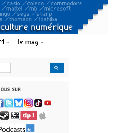
OM
le mag
OUS SUR