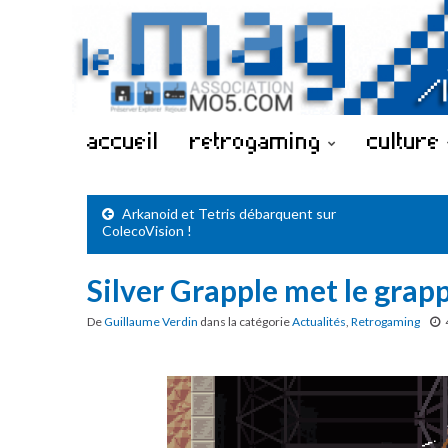
accueil
retrogaming
culture
Arkanoid et Tetris débarquent sur
ColecoVision !
Silver Grapple met le grap
De
Guillaume Verdin
dans la catégorie
Actualités
,
Retrogaming