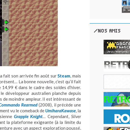
/NOS AMIS
a fait son arrivée fin août sur
Steam
, mais
résent… La bonne nouvelle, c’est qu’il fait
 14,99 € dans le cadre des soldes d’hiver.
l le développeur australien planche depuis
s de moindre ampleur. Il est intéressant de
 Commando Rearmed
(2008), il précède une
mment vu le comeback de
UmiharaKawase
, la
ésienne
Grapple Knight
… Cependant,
Silver
nt la plateforme exigeante (à la limite du
venture avec un aspect exploration poussé,