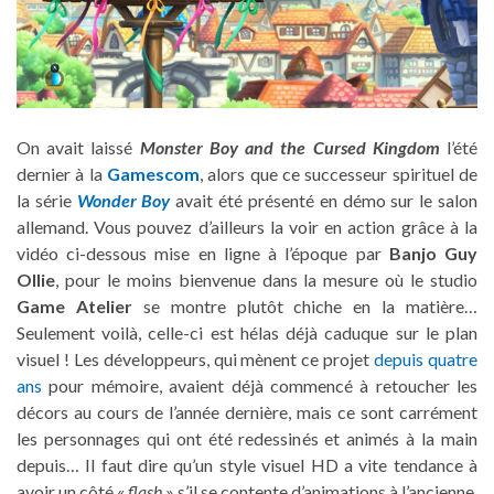
On avait laissé
Monster Boy and the Cursed Kingdom
l’été
dernier à la
Gamescom
, alors que ce successeur spirituel de
la série
Wonder Boy
avait été présenté en démo sur le salon
allemand. Vous pouvez d’ailleurs la voir en action grâce à la
vidéo ci-dessous mise en ligne à l’époque par
Banjo Guy
Ollie
, pour le moins bienvenue dans la mesure où le studio
Game Atelier
se montre plutôt chiche en la matière…
Seulement voilà, celle-ci est hélas déjà caduque sur le plan
visuel ! Les développeurs, qui mènent ce projet
depuis quatre
ans
pour mémoire, avaient déjà commencé à retoucher les
décors au cours de l’année dernière, mais ce sont carrément
les personnages qui ont été redessinés et animés à la main
depuis… Il faut dire qu’un style visuel HD a vite tendance à
avoir un côté «
flash
» s’il se contente d’animations à l’ancienne,