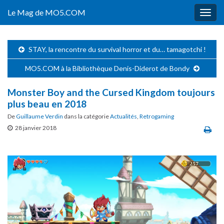
Le Mag de MO5.COM
Togg
navig
STAY, la rencontre du survival horror et du… tamagotchi !
MO5.COM à la Bibliothèque Denis-Diderot de Bondy
Monster Boy and the Cursed Kingdom toujours
plus beau en 2018
De
Guillaume Verdin
dans la catégorie
Actualités
,
Retrogaming
28 janvier 2018