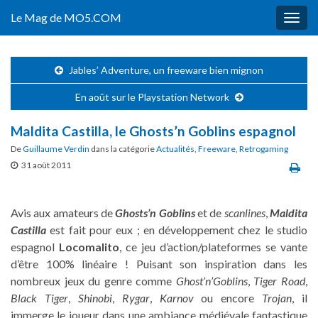
Le Mag de MO5.COM
Togg
navig
Jables’ Adventure, un freeware bien mignon
En août sur le Playstation Network
Maldita Castilla, le Ghosts’n Goblins espagnol
De
Guillaume Verdin
dans la catégorie
Actualités
,
Freeware
,
Retrogaming
31 août 2011
Avis aux amateurs de
Ghosts’n Goblins
et de
scanlines
,
Maldita
Castilla
est fait pour eux ; en développement chez le studio
espagnol
Locomalito
, ce jeu d’action/plateformes se vante
d’être 100% linéaire ! Puisant son inspiration dans les
nombreux jeux du genre comme
Ghost’n’Goblins
,
Tiger Road
,
Black Tiger
,
Shinobi
,
Rygar
,
Karnov
ou encore
Trojan
, il
immerge le joueur dans une ambiance médiévale fantastique