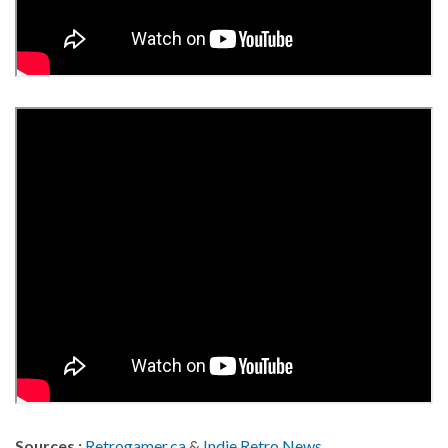
Sources :
Retrogamer.ca
&
Indie Retro News