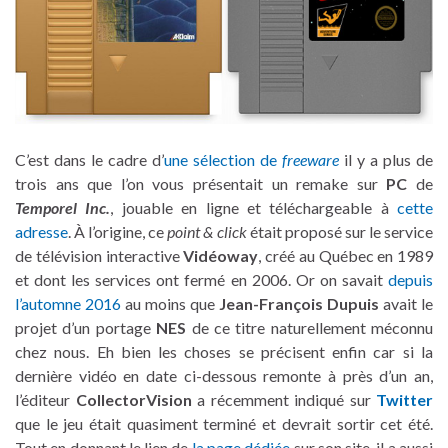
C’est dans le cadre d’
une sélection de
freeware
il y a plus de
trois ans que l’on vous présentait un remake sur
PC
de
Temporel Inc.
, jouable en ligne et téléchargeable à
cette
adresse
. À l’origine, ce
point & click
était proposé sur le service
de télévision interactive
Vidéoway
, créé au Québec en 1989
et dont les services ont fermé en 2006. Or on savait
depuis
l’automne 2016
au moins que
Jean-François Dupuis
avait le
projet d’un portage
NES
de ce titre naturellement méconnu
chez nous. Eh bien les choses se précisent enfin car si la
dernière vidéo en date ci-dessous remonte à près d’un an,
l’éditeur
CollectorVision
a récemment indiqué sur
Twitter
que le jeu était quasiment terminé et devrait sortir cet été.
Tout en donnant le lien de
la page dédiée
sur son site, il a aussi