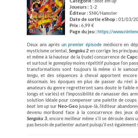
Catégorie :
beat ’em up
Joueurs :
1-2
Éditeur :
SNK/Hamster
Date de sortie eShop :
01/03/2
Prix :
6,99 €
Page du jeu :
https://www.nint
Deux ans après
un premier épisode
médiocre en dépi
mysticisme oriental,
Sengoku 2
en corrige les principau
et même à la hauteur de la (rude) concurrence de
Cap
et surtout le
gameplay
moins répétitif puisque l’on pass
transformations sont toujours là même si le samou
tengu
, et des séquences à cheval apportent encore 
désormais les époques en plus de passer du réel à 
amateurs du genre regretteront sans doute le faible n
longs et variés) et l’impossibilité de ramasser des arm
solution idéale pour compenser une palette de coups 
beat ’em up
sur
Neo·Geo
jusque-là, l’éditeur abandonn
devenu moribond face à la concurrence des jeux d
Sengoku 3
, encore meilleur même s’il se déroule dans 
pas besoin de patienter autant puisqu’il est également s