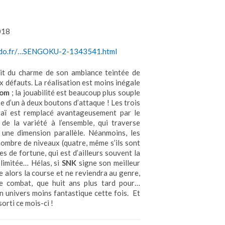
018
endo.fr/…SENGOKU-2-1343541.html
t du charme de son ambiance teintée de
x défauts. La réalisation est moins inégale
com
; la jouabilité est beaucoup plus souple
e d’un à deux boutons d’attaque ! Les trois
raï est remplacé avantageusement par le
de la variété à l’ensemble, qui traverse
une dimension parallèle. Néanmoins, les
ombre de niveaux (quatre, même s’ils sont
es de fortune, qui est d’ailleurs souvent la
limitée… Hélas, si
SNK
signe son meilleur
e alors la course et ne reviendra au genre,
e combat, que huit ans plus tard pour…
un univers moins fantastique cette fois. Et
orti ce mois-ci !