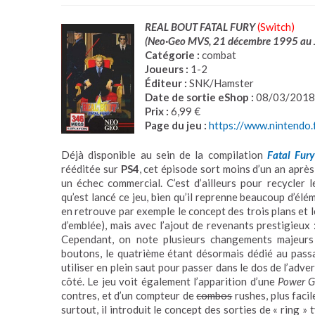
REAL BOUT FATAL FURY
(Switch)
(Neo·Geo MVS, 21 décembre 1995 au 
Catégorie :
combat
Joueurs :
1-2
Éditeur :
SNK/Hamster
Date de sortie eShop :
08/03/2018
Prix :
6,99 €
Page du jeu :
https://www.nintend
Déjà disponible au sein de la compilation
Fatal Fury
rééditée sur
PS4
, cet épisode sort moins d’un an aprè
un échec commercial. C’est d’ailleurs pour recycler
qu’est lancé ce jeu, bien qu’il reprenne beaucoup d’é
en retrouve par exemple le concept des trois plans et l
d’emblée), mais avec l’ajout de revenants prestigieux 
Cependant, on note plusieurs changements majeurs ;
boutons, le quatrième étant désormais dédié au passag
utiliser en plein saut pour passer dans le dos de l’adve
côté. Le jeu voit également l’apparition d’une
Power 
contres, et d’un compteur de
combos
rushes, plus facil
surtout, il introduit le concept des sorties de « ring 