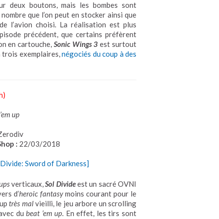
ur deux boutons, mais les bombes sont
 nombre que l’on peut en stocker ainsi que
e l’avion choisi. La réalisation est plus
épisode précédent, que certains préfèrent
on en cartouche,
Sonic Wings 3
est surtout
à trois exemplaires,
négociés du coup à des
h)
 ’em up
Zerodiv
Shop :
22/03/2018
 Divide: Sword of Darkness]
 ups
verticaux,
Sol Divide
est un sacré OVNI
ers d’
heroic fantasy
moins courant pour le
oup
très mal
vieilli, le jeu arbore un scrolling
avec du
beat ’em up
. En effet, les tirs sont