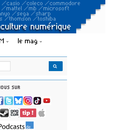
OM
le mag
OUS SUR