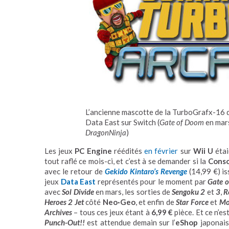
L’ancienne mascotte de la TurboGrafx-16 d
Data East sur Switch (
Gate of Doom
en mars
DragonNinja
)
Les jeux
PC Engine
réédités
en février
sur
Wii U
étai
tout raflé ce mois-ci, et c’est à se demander si la
Conso
avec le retour de
Gekido Kintaro’s Revenge
(14,99 €) is
jeux
Data East
représentés pour le moment par
Gate 
avec
Sol Divide
en mars, les sorties de
Sengoku 2
et
3
,
R
Heroes 2 Jet
côté
Neo·Geo
, et enfin de
Star Force
et
Mo
Archives
– tous ces jeux étant à
6,99 €
pièce. Et ce n’es
Punch-Out!!
est attendue demain sur l’
eShop
japonais