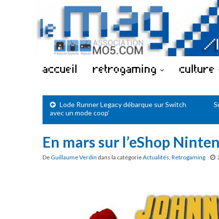
accueil
retrogaming
culture
Lode Runner Legacy débarque sur Switch
S
avec un mode coop’
En mars sur l’eShop Ninte
De
Guillaume Verdin
dans la catégorie
Actualités
,
Retrogaming