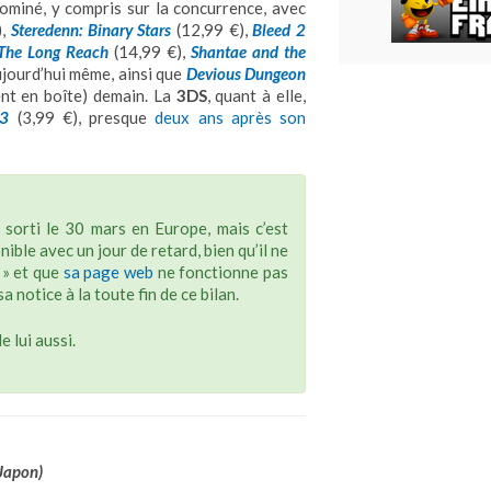
ominé, y compris sur la concurrence, avec
),
Steredenn: Binary Stars
(12,99 €),
Bleed 2
The Long Reach
(14,99 €),
Shantae and the
jourd’hui même, ainsi que
Devious Dungeon
nt en boîte) demain. La
3DS
, quant à elle,
 3
(3,99 €), presque
deux ans après son
 sorti le 30 mars en Europe, mais c’est
nible avec un jour de retard, bien qu’il ne
» et que
sa page web
ne fonctionne pas
notice à la toute fin de ce bilan.
e lui aussi.
Japon)