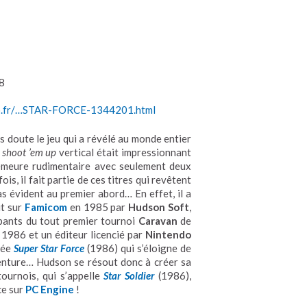
8
do.fr/…STAR-FORCE-1344201.html
s doute le jeu qui a révélé au monde entier
e
shoot ’em up
vertical était impressionnant
meure rudimentaire avec seulement deux
s, il fait partie de ces titres qui revêtent
s évident au premier abord… En effet, il a
ut sur
Famicom
en 1985 par
Hudson Soft
,
cipants du tout premier tournoi
Caravan
de
1986 et un éditeur licencié par
Nintendo
sée
Super Star Force
(1986) qui s’éloigne de
enture… Hudson se résout donc à créer sa
ournois, qui s’appelle
Star Soldier
(1986),
ce sur
PC Engine
!