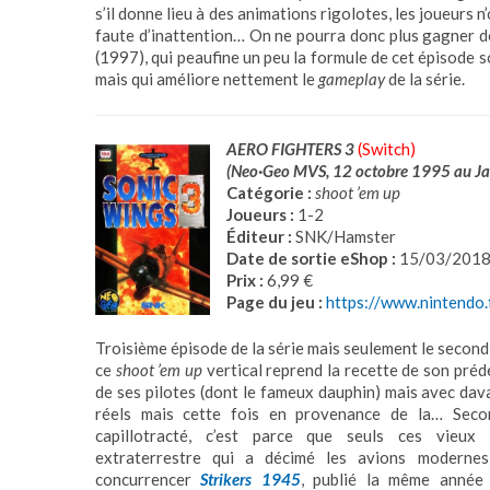
s’il donne lieu à des animations rigolotes, les joueurs 
faute d’inattention… On ne pourra donc plus gagner d
(1997), qui peaufine un peu la formule de cet épisode s
mais qui améliore nettement le
gameplay
de la série.
AERO FIGHTERS 3
(Switch)
(Neo·Geo MVS, 12 octobre 1995 au J
Catégorie :
shoot ’em up
Joueurs :
1-2
Éditeur :
SNK/Hamster
Date de sortie eShop :
15/03/201
Prix :
6,99 €
Page du jeu :
https://www.nintend
Troisième épisode de la série mais seulement le second
ce
shoot ’em up
vertical reprend la recette de son préd
de ses pilotes (dont le fameux dauphin) mais avec dav
réels mais cette fois en provenance de la… Seco
capillotracté, c’est parce que seuls ces vieux
extraterrestre qui a décimé les avions modernes 
concurrencer
Strikers 1945
, publié la même année