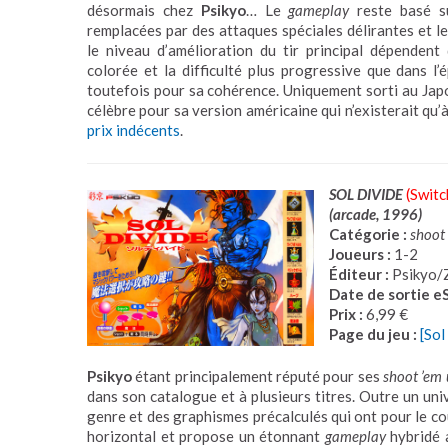
désormais chez
Psikyo
… Le
gameplay
reste basé s
remplacées par des attaques spéciales délirantes et le
le niveau d’amélioration du tir principal dépendent d
colorée et la difficulté plus progressive que dans l’
toutefois pour sa cohérence. Uniquement sorti au Jap
célèbre pour sa version américaine qui n’existerait qu’
prix indécents
.
SOL DIVIDE
(Switc
(arcade, 1996)
Catégorie :
shoot
Joueurs :
1-2
Éditeur :
Psikyo/
Date de sortie e
Prix :
6,99 €
Page du jeu :
[Sol
Psikyo
étant principalement réputé pour ses
shoot ’em
dans son catalogue et à plusieurs titres. Outre un univ
genre et des graphismes précalculés qui ont pour le c
horizontal et propose un étonnant
gameplay
hybridé 