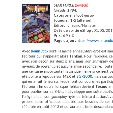
STAR FORCE
(Switch)
(arcade, 1984)
Catégorie :
shoot ’em up
Joueurs :
1-2 (alterné)
Éditeur :
Tecmo/Hamster
Date de sortie eShop :
01/03/201
Prix :
6,99 €
Page du jeu :
https://www.ninten
Avec
Bomb Jack
sorti la même année,
Star Force
est san
l’éditeur qui s’appelait alors
Tehkan
. Pour l’époque, c
avec son décor sur deux plans, mais son
gameplay
de
niveaux de
power up
et aucune arme secondaire. Toutefoi
une certaine importante historique même si ce n’est pa
été porté à l’époque sur
MSX
et
SG-1000
, mais surto
qui en a fait le jeu sur lequel ont concouru les parti
l’éditeur ! En outre, lorsque Tehkan devient
Tecmo
en 
pour publier sur sa 8-bit, il développe une suite bapti
l’original par son
gameplay
hybride teinté d’action/av
propre suite officieuse adaptée aux besoins de ses t
rééditée en août 2013 et qui aura une belle descendan