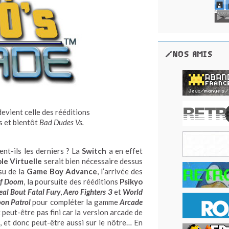
/NOS AMIS
evient celle des rééditions
 et bientôt
Bad Dudes Vs.
ent-ils les derniers ? La
Switch
a en effet
le Virtuelle
serait bien nécessaire dessus
su de la
Game Boy Advance
, l’arrivée des
of Doom
, la poursuite des rééditions
Psikyo
eal Bout Fatal Fury
,
Aero Fighters 3
et
World
on Patrol
pour compléter la gamme
Arcade
t peut-être pas fini car la version arcade de
, et donc peut-être aussi sur le nôtre… En