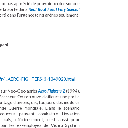
n’ont pas apprécié de pouvoir perdre sur une
e la sorte dans
Real Bout Fatal Fury Special
orti dans l’urgence (cinq arènes seulement)
apon)
8
o.fr/…AERO-FIGHTERS-3-1349823.html
 sur
Neo·Geo
après
Aero Fighters 2
(1994),
écesseur. On retrouve d’ailleurs une partie
antage d’avions, dix, toujours des modèles
nde Guerre mondiale. Dans le scénario
 coucous peuvent combattre l’invasion
mais, officieusement, c’est aussi pour
 par les ex-employés de
Video System