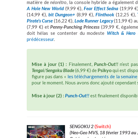
matière de
néorétro
, la console hybride a également d
A Hole New World
(9,99 €),
Fear Effect Sedna
(19,99 €
(14,99 €),
bit Dungeon+
(8,99 €),
Flinthook
(12,25 €),
Pirate’s Curse
(16,22 €),
Lode Runner Legacy
(11,99 €) au
(7,99 €) et
Penny-Punching Princess
(39,99 €, égaleme
doit hélas se contenter du modeste
Witch & Hero
prédécesseur
.
Mise à jour (1) :
Finalement,
Punch-Out!!
n’est pas
Tengai
/
Sengoku Blade
(6,99 €) de
Psikyo
qui est dispo
figure pas dans «
les téléchargements de la semaine
pour le moment. Nous avons donc ajouté cependant sa 
Mise à jour (2) :
Punch-Out!!
est finalement disponibl
SENGOKU 2
(Switch)
(Neo·Geo MVS, 18 février 1993 au 