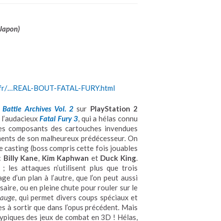
Japon)
o.fr/…REAL-BOUT-FATAL-FURY.html
 Battle Archives Vol. 2
sur
PlayStation 2
s l’audacieux
Fatal Fury 3
, qui a hélas connu
 les composants des cartouches invendues
léments de son malheureux prédécesseur. On
e casting (boss compris cette fois jouables
:
Billy Kane
,
Kim Kaphwan
et
Duck King
.
 les attaques n’utilisent plus que trois
e d’un plan à l’autre, que l’on peut aussi
rsaire, ou en pleine chute pour rouler sur le
Gauge
, qui permet divers coups spéciaux et
es à sortir que dans l’opus précédent. Mais
» typiques des jeux de combat en 3D ! Hélas,