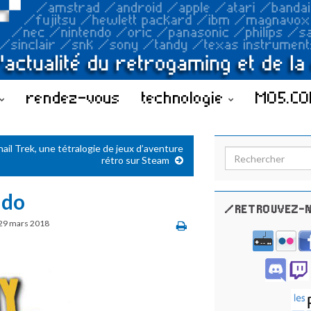
rendez-vous
technologie
MO5.C
nail Trek, une tétralogie de jeux d’aventure
Search for:
rétro sur Steam
ndo
/RETROUVEZ-N
29 mars 2018