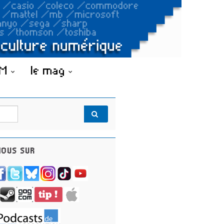
OM
le mag
OUS SUR