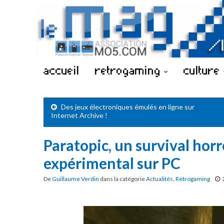
accueil
retrogaming
culture
Des jeux électroniques émulés en ligne sur
Internet Archive !
Paratopic, un survival horr
expérimental sur PC
De
Guillaume Verdin
dans la catégorie
Actualités
,
Retrogaming