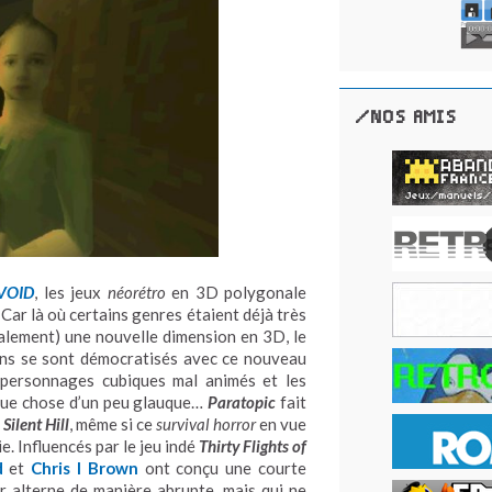
/NOS AMIS
VOID
, les jeux
néorétro
en 3D polygonale
. Car là où certains genres étaient déjà très
éralement) une nouvelle dimension en 3D, le
ns se sont démocratisés avec ce nouveau
s personnages cubiques mal animés et les
lque chose d’un peu glauque…
Paratopic
fait
a
Silent Hill
, même si ce
survival horror
en vue
e. Influencés par le jeu indé
Thirty Flights of
d
et
Chris I Brown
ont conçu une courte
ur alterne de manière abrupte, mais qui ne