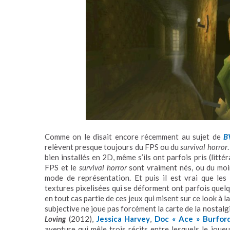
Comme on le disait encore récemment au sujet de
B
relèvent presque toujours du FPS ou du
survival horror
bien installés en 2D, même s’ils ont parfois pris (litt
FPS et le
survival horror
sont vraiment nés, ou du moi
mode de représentation. Et puis il est vrai que le
textures pixelisées qui se déforment ont parfois que
en tout cas partie de ces jeux qui misent sur ce look à l
subjective ne joue pas forcément la carte de la nostalgi
Loving
(2012),
Jessica Harvey
,
Doc « Ace » Burfor
aventure qui mêle trois récits entre lesquels le joue