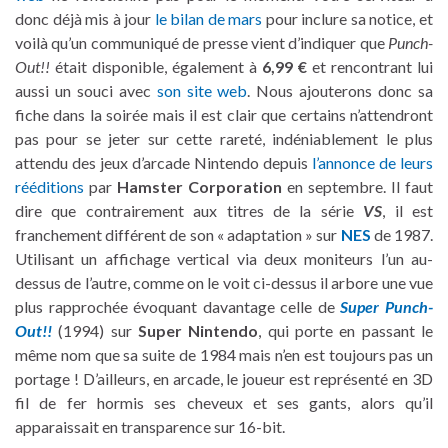
donc déjà mis à jour
le bilan de mars
pour inclure sa notice, et
voilà qu’un communiqué de presse vient d’indiquer que
Punch-
Out!!
était disponible, également à
6,99 €
et rencontrant lui
aussi un souci avec
son site web
. Nous ajouterons donc sa
fiche dans la soirée mais il est clair que certains n’attendront
pas pour se jeter sur cette rareté, indéniablement le plus
attendu des jeux d’arcade Nintendo depuis
l’annonce de leurs
rééditions
par
Hamster Corporation
en septembre. Il faut
dire que contrairement aux titres de la série
VS
, il est
franchement différent de son « adaptation » sur
NES
de 1987.
Utilisant un affichage vertical via deux moniteurs l’un au-
dessus de l’autre, comme on le voit ci-dessus il arbore une vue
plus rapprochée évoquant davantage celle de
Super Punch-
Out!!
(1994) sur
Super Nintendo
, qui porte en passant le
même nom que sa suite de 1984 mais n’en est toujours pas un
portage ! D’ailleurs, en arcade, le joueur est représenté en 3D
fil de fer hormis ses cheveux et ses gants, alors qu’il
apparaissait en transparence sur 16-bit.