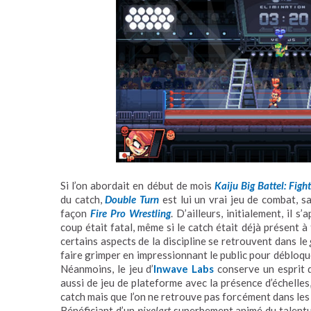
Si l’on abordait en début de mois
Kaiju Big Battel: Figh
du catch,
Double Turn
est lui un vrai jeu de combat, s
façon
Fire Pro Wrestling
. D’ailleurs, initialement, il s
coup était fatal, même si le catch était déjà présent 
certains aspects de la discipline se retrouvent dans le
faire grimper en impressionnant le public pour débloqu
Néanmoins, le jeu d’
Inwave Labs
conserve un esprit
aussi de jeu de plateforme avec la présence d’échelles
catch mais que l’on ne retrouve pas forcément dans les
Bénéficiant d’un
pixelart
superbement animé du talentu