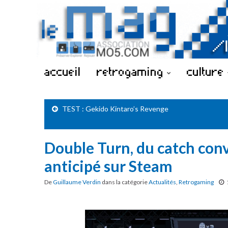
accueil
retrogaming
culture
TEST : Gekido Kintaro’s Revenge
Double Turn, du catch conv
anticipé sur Steam
De
Guillaume Verdin
dans la catégorie
Actualités
,
Retrogaming