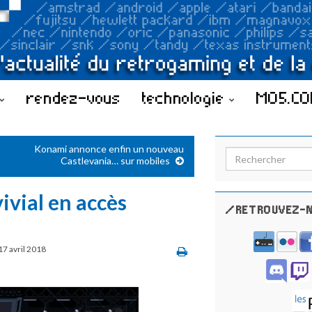
rendez-vous
technologie
MO5.C
Konami annonce enfin un nouveau
Search for:
Castlevania… sur mobiles
ivial en accès
/RETROUVEZ-N
17 avril 2018