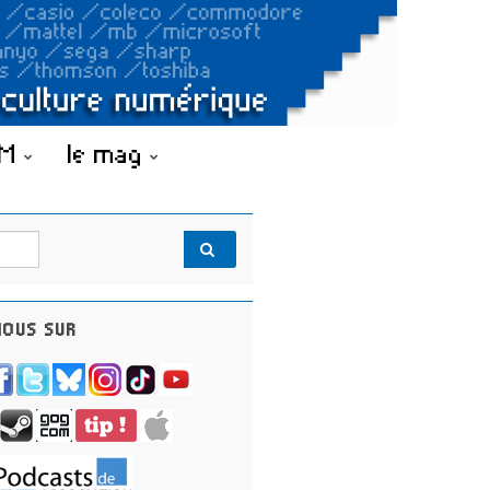
OM
le mag
OUS SUR