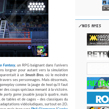
/NOS AMIS
to Fantasy
, un RPG baignant dans l’univers
ans lorgner pour autant vers la simulation
’apparentait à un
Smash Bros.
où le moindre
à travers ses personnages. Mais désormais,
gameplay
comme la jauge de
heat
qu’il faut
er des coups spéciaux menant à la victoire.
 de
party game
jouable jusqu’à quatre, mais
, de tables et de cages – des classiques du
 adaptations vidéoludiques, surtout en 2D.
eux mais trop rare
Phil Giarrusso
(
Combo