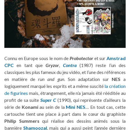
Connu en Europe sous le nom de
Probotector
et sur
Amstrad
CPC
en tant que
Gryzor
,
Contra
(1987) reste l’un des
classiques les plus fameux du jeu vidéo, et l’une des références
en matière de
run and gun
. Son adaptation sur
NES
a
logiquement marqué les esprits et a même suscité
la création
de figurines
mais, étrangement, elle n’a jamais été rééditée au
profit de sa suite
Super C
(1990), qui représente d’ailleurs la
série de
Konami
au sein de la
Mini NES
… En tout cas, cette
cartouche tient une place à part dans le cœur du graphiste
Philip Summers
qui réalise des dessins animés sous la
bannière
Shamoozal
, mais qui a aussi peint l’année dernière