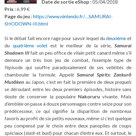
Date de sortie
eShop :
05/04/2018
Prix :
6,99 €
Page du jeu :
https://www.nintendo.fr/…SAMURAI-
SHODOWN-III.html
Si le débat fait encore rage pour savoir lequel du
deuxième
et
du
quatrième volet
est le meilleur de la série,
Samurai
Shodown III
fait un peu office de vilain petit canard même s’il
demeure un très bon jeu de combat, l’exemple type de
l’épisode qui souffre paradoxalement de ses velléités de
chambouler la formule. Appelé
Samurai Spirits: Zankurō
Musōken
au Japon, c’est en fait la première de deux
prequels
se déroulant entre les deux premiers épisodes, histoire sans
doute de conserver la populaire
Nakoruru
vivante. Mais
d’emblée on passe à douze personnages contre seize pour son
prédécesseur, ce qui signifie la disparition de nombreux
favoris au profit de six petits nouveaux, même si c’est quelque
peu compensé par le choix entre deux panoplies de coups
spéciaux (
slash
et
bust
) pour chacun d’entre eux. Et surtout, le