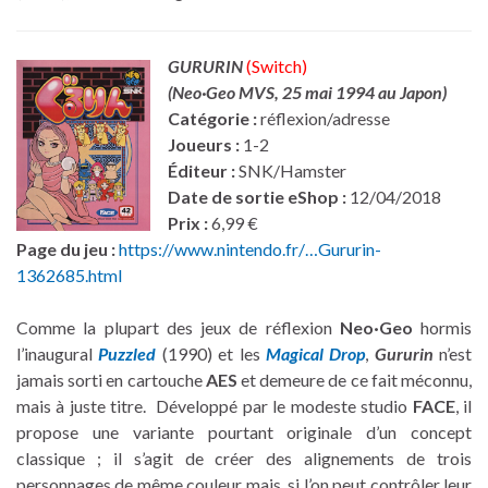
GURURIN
(Switch)
(Neo·Geo MVS,
25 mai 1994 au Japon
)
Catégorie :
réflexion/adresse
Joueurs :
1-2
Éditeur :
SNK/Hamster
Date de sortie eShop :
12/04/2018
Prix :
6,99 €
Page du jeu :
https://www.nintendo.fr/…Gururin-
1362685.html
Comme la plupart des jeux de réflexion
Neo·Geo
hormis
l’inaugural
Puzzled
(1990) et les
Magical Drop
,
Gururin
n’est
jamais sorti en cartouche
AES
et demeure de ce fait méconnu,
mais à juste titre. Développé par le modeste studio
FACE
, il
propose une variante pourtant originale d’un concept
classique ; il s’agit de créer des alignements de trois
personnages de même couleur mais, si l’on peut contrôler leur