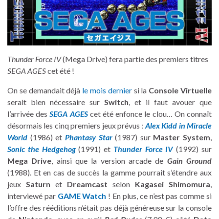
Thunder Force IV
(Mega Drive) fera partie des premiers titres
SEGA AGES
cet été !
On se demandait déjà
le mois dernier
si la
Console Virtuelle
serait bien nécessaire sur
Switch
, et il faut avouer que
l’arrivée des
SEGA AGES
cet été enfonce le clou… On connaît
désormais les cinq premiers jeux prévus :
Alex Kidd in Miracle
World
(1986) et
Phantasy Star
(1987) sur
Master System
,
Sonic the Hedgehog
(1991) et
Thunder Force IV
(1992) sur
Mega Drive
, ainsi que la version arcade de
Gain Ground
(1988). Et en cas de succès la gamme pourrait s’étendre aux
jeux
Saturn
et
Dreamcast
selon
Kagasei Shimomura
,
interviewé par
GAME Watch
! En plus, ce n’est pas comme si
l’offre des rééditions n’était pas déjà généreuse sur la console