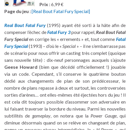
Prix :
6,99 €
Page du jeu :
[Real Bout Fatal Fury Special]
Real Bout Fatal Fury
(1995) ayant été sorti à la hâte
afin de
compenser l’échec de
Fatal Fury 3
pour rappel,
Real Bout Fatal
Fury Special
en corrige les « errements » et, tout comme
Fatal
Fury Special
(1993) – d’où le «
Special
» – il ne s’embarrasse pas
de scénario pour nous offrir un casting très complet (quoique
sans nouvelle tête) : dix-neuf personnages auxquels s’ajoute
Geese Howard
(bien que décédé officiellement !) jouable
via un code. Cependant, s’il conserve le quatrième bouton
dédié aux changements de plan de son prédécesseur, le
nombre de plans repasse à deux et surtout, les controversées
sorties d’arènes… ont elles-mêmes été éjectées hors du jeu ! Il
est cela dit toujours possible d’assommer son adversaire en
lui faisant traverser la bordure du niveau. Parmi les nouvelles
subtilités de
gameplay
, on notera que la
Power Gauge
, qui
diminue désormais quand on se relève en changeant de plan,
gagne un nouveau niveau intermédiaire, le «
H-Power
», qui