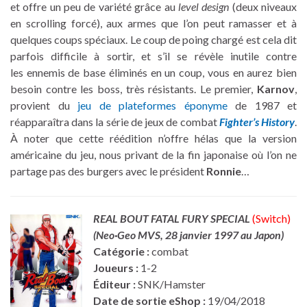
et offre un peu de variété grâce au
level design
(deux niveaux
en scrolling forcé), aux armes que l’on peut ramasser et à
quelques coups spéciaux. Le coup de poing chargé est cela dit
parfois difficile à sortir, et s’il se révèle inutile contre
les ennemis de base éliminés en un coup, vous en aurez bien
besoin contre les boss, très résistants. Le premier,
Karnov
,
provient du
jeu de plateformes éponyme
de 1987
et
réapparaîtra dans la série de jeux de combat
Fighter’s History
.
À noter que cette réédition n’offre hélas que la version
américaine du jeu, nous privant de la fin japonaise où l’on ne
partage pas des burgers avec le président
Ronnie
…
REAL BOUT FATAL FURY SPECIAL
(Switch)
(Neo·Geo MVS, 28 janvier 1997 au Japon)
Catégorie :
combat
Joueurs :
1-2
Éditeur :
SNK/Hamster
Date de sortie eShop :
19/04/2018