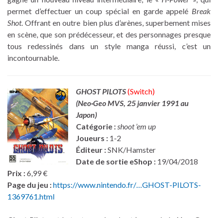
permet d’effectuer un coup spécial en garde appelé
Break
Shot
. Offrant en outre bien plus d’arènes, superbement mises
en scène, que son prédécesseur, et des personnages presque
tous redessinés dans un style manga réussi, c’est un
incontournable.
GHOST PILOTS
(Switch)
(Neo·Geo MVS, 25 janvier 1991 au
Japon)
Catégorie :
shoot ’em up
Joueurs :
1-2
Éditeur :
SNK/Hamster
Date de sortie eShop :
19/04/2018
Prix :
6,99 €
Page du jeu :
https://www.nintendo.fr/…GHOST-PILOTS-
1369761.html