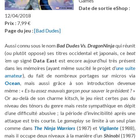
Games
Date de sortie eShop :
12/04/2018
Prix :
7,99 €
Page du jeu :
[Bad Dudes]
Aussi connu sous le nom
Bad Dudes Vs. DragonNinja
qui réunit
(ou plutôt oppose) ses titres occidental et japonais, ce
beat
’em up
signé
Data East
est encore aujourd’hui très présent
dans les mémoires (ayant même suscité le projet d’
une suite
amateur
), du fait de nombreux portages sur micros via
Ocean
, mais aussi grâce à son introduction devenue
mème : «
Es-tu assez mauvais garçon pour sauver le président ?
»
Or au-delà de son charme kitsch, le jeu n’est certes pas du
niveau des ténors du genre mais reste sympathique en dépit
d’une difficulté abusive ; la période d’invincibilité après une
attaque est très courte. Le
gameplay
se limite à un seul plan
comme dans
The Ninja Warriors
(1987) et
Vigilante
(1988),
mais il occupe deux niveaux à la manière d’un
Shinobi
(1987)