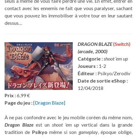
seuls à même de vous faire perdre une vie. En effet, entrer en
contact avec les ennemis ne fait que vous paralyser, sachant
que vous pouvez les immobiliser à votre tour en leur sautant
dessus…
DRAGON BLAZE
(Switch)
(arcade, 2000)
Catégorie :
shoot ’em up
Joueurs :
1-2
Éditeur :
Psikyo/Zerodiv
Date de sortie eShop :
12/04/2018
Prix :
6,99 €
Page du jeu :
[Dragon Blaze]
À ne pas confondre avec le jeu mobile coréen du même nom,
Dragon Blaze
est un
shoot ’em up
vertical dans la grande
tradition de
Psikyo
même si son
gameplay
, époque oblige,