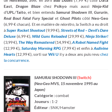
de
Nintendo
, avec en avril
Bad Dudes
(7,99 €) côté
Data
East
,
Dragon Blaze
chez
Psikyo
mais aussi
Ninja-Kid
d’
UPL
/
Taito
, et bien entendu
Samurai Shodown III
,
Gururin
,
Real Bout Fatal Fury Special
et
Ghost Pilots
côté
Neo·Geo
(6,99 € chacun). Et en matière de
néorétro
, la Switch a eu droit
à
Super Rocket Shootout
(9,99 €),
Streets of Red – Devil’s Dare
Deluxe
(6,99 €),
Wild Guns Reloaded
(29,99 €),
Ninja Striker!
(3,99 €),
The Way Remastered
(14,99 €),
A Robot Named Fight
(12,99 €)
,
Saturday Morning RPG
(7,99 €) et enfin à
Asdivine
Hearts
(12,99 €), sorti sur
Wii U
il y a deux ans puis revu
chez
la concurrence
.
SAMURAI SHODOWN III
(Switch)
(Neo·Geo MVS, 15 novembre 1995 au
Japon)
Catégorie :
combat
Joueurs :
1-2
Éditeur :
SNK/Hamster