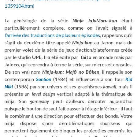
1359104.html
La généalogie de la série
Ninja JaJaMaru-kun
étant
particulièrement complexe, comme on l’avait signalé à
l’arrivée des traductions de plusieurs épisodes
, rappelons qu’il
s’agit du deuxième titre appelé
Ninja-kun
au Japon, mais du
premier volet de la série de jeux d’action/plateformes créée
par le studio
UPL
. Il a été édité par
Taito
en arcade mais par
Jaleco
, qui reprendra à terme la série, sur micros et consoles.
De son vrai nom
Ninja-kun: Majō no Bōken
, il rappelle son
contemporain
SonSon
(1984) et influencera à son tour
Kid
Niki
(1986) par son univers et ses graphismes
kawaii
, mais il
présente un
level design
vertical adapté à la thématique du
ninja. Son
gameplay
peut d’ailleurs dérouter aujourd’hui
puisque le bouton de saut fait passer à l’étage inférieur ; il faut
le combiner à une direction pour effectuer des bonds. Votre
ninja dispose sinon d’emblématiques shurikens qui
permettent également de bloquer les projectiles ennemis, les