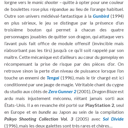
lorgne vers le
manic shooter –
quitte à opter pour une couleur
de boulettes rose plus répandue au lieu de l’orange habituel.
Outre son univers médiéval-fantastique à la
Gunbird
(1994)
en plus sérieux, le jeu se distingue par la présence d’un
troisième bouton qui permet à chacun des quatre
personnages jouables de quitter son dragon, qui attaque vers
l’avant puis fait office de module offensif (invincible mais
n’absorbant pas les tirs) jusqu’à ce qu’il soit rappelé par son
maître. Cette mécanique est d’ailleurs au cœur du
gameplay
en
récompensant la prise de risque par des pièces d’or. On
retrouve sinon la perte d’un niveau de puissance lorsque l’on
touche un ennemi de
Tengai
(1996), mais le tir chargé est ici
conditionné par une jauge de magie. Véritable chant du cygne
du studio aux côtés de
Zero Gunner 2
(2001),
Dragon Blaze
est
ardu mais injustement méconnu, n’étant jamais sorti aux
États-Unis. Il a en revanche été porté sur
PlayStation 2
, seul
en Europe et en
bundle
au Japon au sein de la compilation
Psikyo Shooting Collection Vol. 3
(2005) avec
Sol Divide
(1996), mais les deux galettes sont très rares et chères…