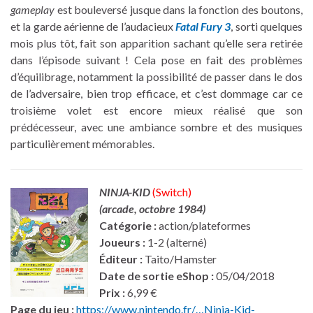
gameplay
est bouleversé jusque dans la fonction des boutons,
et la garde aérienne de l’audacieux
Fatal Fury 3
, sorti quelques
mois plus tôt, fait son apparition sachant qu’elle sera retirée
dans l’épisode suivant ! Cela pose en fait des problèmes
d’équilibrage, notamment la possibilité de passer dans le dos
de l’adversaire, bien trop efficace, et c’est dommage car ce
troisième volet est encore mieux réalisé que son
prédécesseur, avec une ambiance sombre et des musiques
particulièrement mémorables.
NINJA-KID
(Switch)
(arcade, octobre 1984)
Catégorie :
action/plateformes
Joueurs :
1-2 (alterné)
Éditeur :
Taito/Hamster
Date de sortie eShop :
05/04/2018
Prix :
6,99 €
Page du jeu :
https://www.nintendo.fr/…Ninja-Kid-