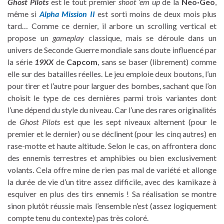
Ghost Pilots
est le tout premier
shoot ’em up
de la
Neo·Geo
,
même si
Alpha Mission II
est sorti moins de deux mois plus
tard… Comme ce dernier, il arbore un scrolling vertical et
propose un
gameplay
classique, mais se déroule dans un
univers de Seconde Guerre mondiale sans doute influencé par
la série
19XX
de
Capcom
, sans se baser (librement) comme
elle sur des batailles réelles. Le jeu emploie deux boutons, l’un
pour tirer et l’autre pour larguer des bombes, sachant que l’on
choisit le type de ces dernières parmi trois variantes dont
l’une dépend du style du niveau. Car l’une des rares originalités
de
Ghost Pilots
est que les sept niveaux alternent (pour le
premier et le dernier) ou se déclinent (pour les cinq autres) en
rase-motte et haute altitude. Selon le cas, on affrontera donc
des ennemis terrestres et amphibies ou bien exclusivement
volants. Cela offre mine de rien pas mal de variété et allonge
la durée de vie d’un titre assez difficile, avec des kamikaze à
esquiver en plus des tirs ennemis ! Sa réalisation se montre
sinon plutôt réussie mais l’ensemble n’est (assez logiquement
compte tenu du contexte) pas très coloré.